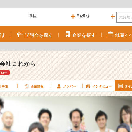
探す
説明会を
探す
企業を
探す
就職
イ
会社これから
ォロー
募集
企業情報
メンバー
インタビュー
タイ