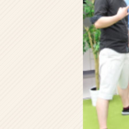
タ
イ
ム
ラ
イ
ン】
|
ベ
ン
チ
ャ
ー・
成
長
企
業
か
ら
ス
カ
ウ