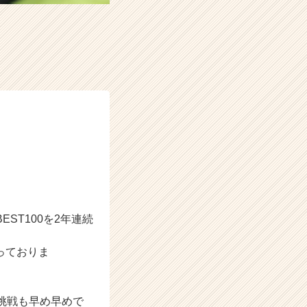
ST100を2年連続
っておりま
挑戦も早め早めで