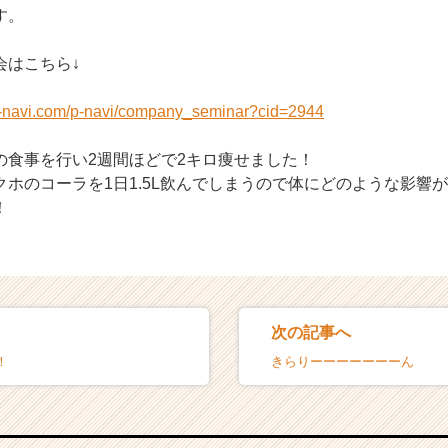
す。
会はこちら↓
n-navi.com/p-navi/company_seminar?cid=2944
の食事を行い2週間ほどで2キロ痩せました！
クホのコーラを1日1.5L飲んでしまうので体にどのような影響
！
次の記事へ
！
きらりーーーーーーーん