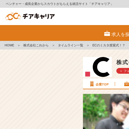
ベンチャー・成長企業からスカウトがもらえる就活サイト「チアキャリア」
E
C
求人を
の
ミ
HOME
＞
株式会社これから
＞
タイムライン一覧
＞
ECのミカタ授賞式！？
カ
タ
授
株式
賞
＋ フ
式！？
【株
式
企業TOP
会
社
こ
れ
か
ら
の