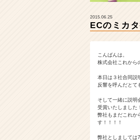
ト
が
届
2015.06.25
く
ECのミカ
就
活
サ
イ
ト
こんばんは。
チ
株式会社これから
ア
キ
本日は３社合同説
ャ
反響を呼んだとて
リ
ア
そして一緒に説明会
（C
h
受賞いたしました
e
弊社もまだこれか
e
す！！！！
r
C
弊社としましては
a