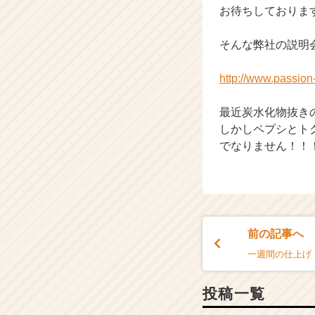
お待ちしておりま
r
e
e
そんな弊社の説明
r）
http://www.passio
最近炭水化物抜き
しかしペプシとト
でなりません！！
前の記事へ
一週間の仕上げ
投稿一覧