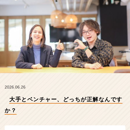
【株
式
会
社
こ
れ
か
ら
の
タ
イ
ム
ラ
イ
ン】
2026.06.26
|
大手とベンチャー、どっちが正解なんです
ベ
ン
か？
チ
ャ
ー・
成