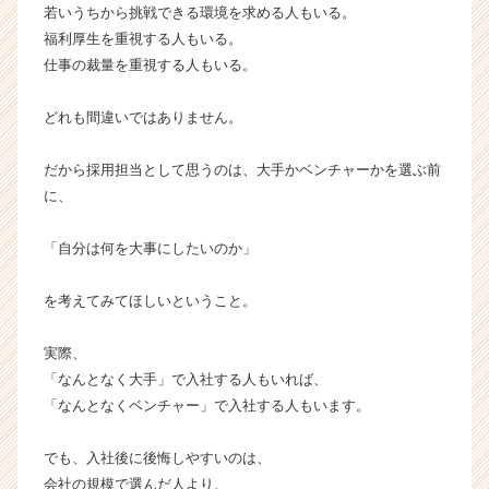
リ
若いうちから挑戦できる環境を求める人もいる。
ア
福利厚生を重視する人もいる。
（C
仕事の裁量を重視する人もいる。
h
e
どれも間違いではありません。
e
r
だから採用担当として思うのは、大手かベンチャーかを選ぶ前
C
a
に、
r
e
「自分は何を大事にしたいのか」
e
r）
を考えてみてほしいということ。
実際、
「なんとなく大手」で入社する人もいれば、
「なんとなくベンチャー」で入社する人もいます。
でも、入社後に後悔しやすいのは、
会社の規模で選んだ人より、