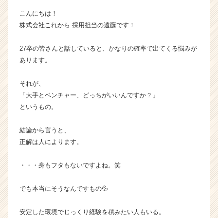
長
こんにちは！
企
株式会社これから 採用担当の遠藤です！
業
か
27卒の皆さんと話していると、かなりの確率で出てくる悩みが
ら
ス
あります。
カ
ウ
それが、
ト
「大手とベンチャー、どっちがいいんですか？」
が
というもの。
届
く
結論から言うと、
就
活
正解は人によります。
サ
イ
・・・身もフタもないですよね。笑
ト
チ
でも本当にそうなんですもの💦
ア
キ
安定した環境でじっくり経験を積みたい人もいる。
ャ