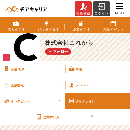
MENU
会員登録
ログイン
大
手
と
求人を
探す
説明会を
探す
企業を
探す
就職
イベント
ベ
ン
株式会社これから
チ
＋ フォロー
ャ
ー、
ど
>
>
企業TOP
募集
っ
ち
が
>
>
企業情報
メンバー
正
解
>
な
インタビュー
タイムライン
ん
で
>
企業マンガ
す
か？