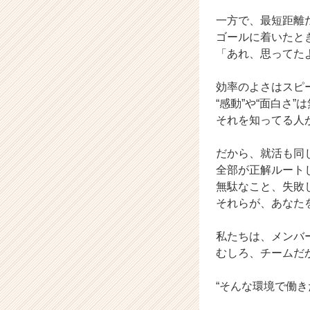
届
一方で、最短距離
く
ゴールに着いたと
就
「あれ、思ってた
活
サ
イ
効率のよさはスピ
ト
“感動”や“面白さ
チ
それを知ってる人
ア
キ
だから、就活も同
ャ
全部が正解ルート
リ
無駄なこと、失敗
ア
（C
それらが、あなた
h
e
私たちは、メンバ
e
むしろ、チームだ
r
C
“そんな環境で働
a
r