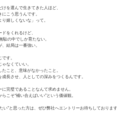
だけを選んで生きてきた人ほど、
きにこう思うんです。
より嬉しくないな」って。
ードをくれるけど、
”は無駄の中でしか育たない。
が、結局は一番強い。
じです。
じゃなくていい。
したこと、意味がなかったこと。
を成長させ、人としての深みをつくるんです。
ーに完璧であることなんて求めません。
からこそ“補い合えばいい”という価値観。
きたい”と思った方は、ぜひ弊社へエントリーお待ちしておりま