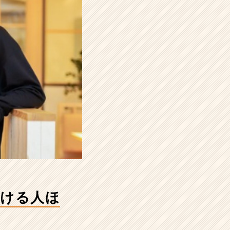
避ける人ほ