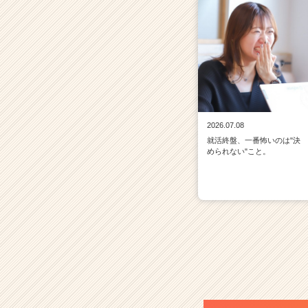
2026.07.08
就活終盤、一番怖いのは"決
められない"こと。