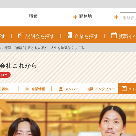
探す
説明会を
探す
企業を
探す
就職
イ
ない意識」“無駄”を避ける人ほど、人生を味気なくしてる。
会社これから
ォロー
募集
企業情報
メンバー
インタビュー
タイ