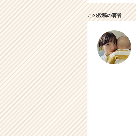
e
e
この投稿の著者
r）