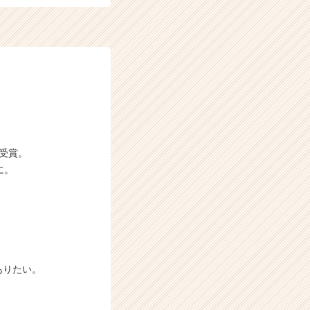
P受賞。
に。
ありたい。