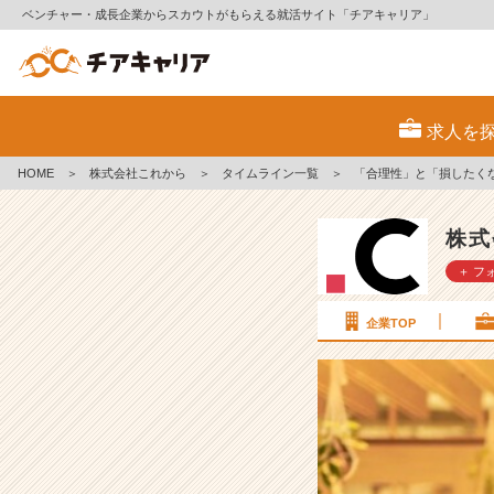
ベンチャー・成長企業からスカウトがもらえる就活サイト「チアキャリア」
「合
理
求人を
性」
と
HOME
＞
株式会社これから
＞
タイムライン一覧
＞
「合理性」と「損したく
「損
し
た
株式
く
＋ フ
な
い
意
企業TOP
識」“無
駄”を
避
け
る
人
ほ