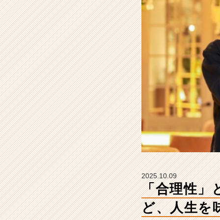
ど、
人
生
を
味
気
な
く
し
て
る。
【株
式
会
社
こ
れ
2025.10.09
か
「合理性」
ら
の
ど、人生を
タ