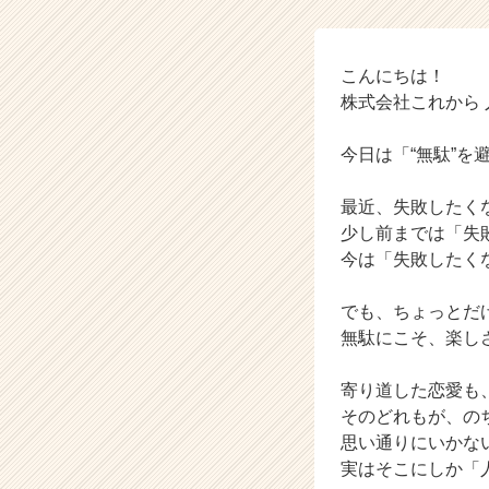
イ
ム
ラ
イ
こんにちは！
ン】
株式会社これから
|
ベ
今日は「“無駄”
ン
チ
最近、失敗したく
ャ
少し前までは「失
ー・
成
今は「失敗したく
長
企
でも、ちょっとだ
業
無駄にこそ、楽し
か
ら
寄り道した恋愛も
ス
そのどれもが、のち
カ
ウ
思い通りにいかな
ト
実はそこにしか「
が