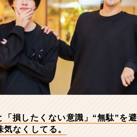
と「損したくない意識」“無駄”を
味気なくしてる。