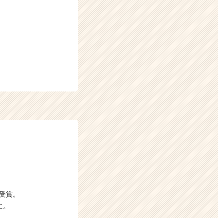
P受賞。
に。