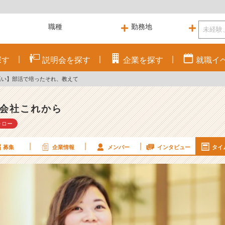
探す
説明会を
探す
企業を
探す
就職
イ
悪い】部活で培ったそれ、教えて
会社これから
ォロー
募集
企業情報
メンバー
インタビュー
タイ