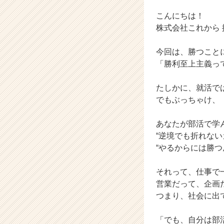
チ
ャ
こんにちは！
ー・
株式会社これから
成
長
今回は、勝つこと
企
「勝利至上主義っ
業
か
ら
たしかに、就活で
ス
でもぶっちゃけ、
カ
ウ
あなたが部活で学ん
ト
“逆境でも折れない
が
“やるからには勝つ
届
く
就
それって、仕事で
活
営業だって、企画
サ
つまり、社会に出
イ
ト
「でも、自分は部
チ