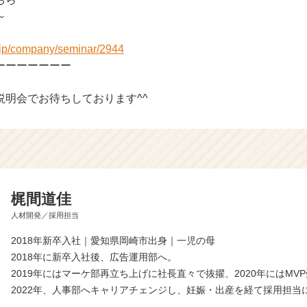
～
r.jp/company/seminar/2944
ーーーーーーー
説明会でお待ちしております^^
梶間道佳
人材開発／採用担当
2018年新卒入社｜愛知県岡崎市出身｜一児の母
2018年に新卒入社後、広告運用部へ。
2019年にはマーケ部再立ち上げに社長直々で抜擢、2020年にはMV
2022年、人事部へキャリアチェンジし、妊娠・出産を経て採用担当