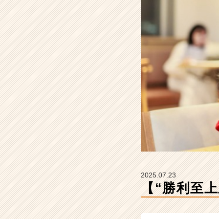
教
え
て
【株
式
会
社
こ
れ
か
ら
の
タ
イ
ム
ラ
イ
2025.07.23
ン】
【“勝利至
|
ベ
ン