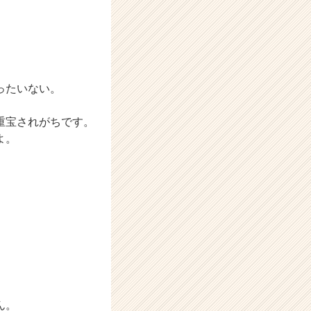
ったいない。
重宝されがちです。
よ。
ん。