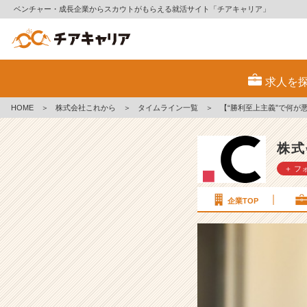
ベンチャー・成長企業からスカウトがもらえる就活サイト「チアキャリア」
【“勝
利
求人を
至
上
HOME
＞
株式会社これから
＞
タイムライン一覧
＞
【“勝利至上主義”で何が
主
義”で
何
株式
が
＋ フ
悪
い】
部
企業TOP
活
で
培
っ
た
そ
れ、