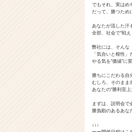
でもそれ、実はめ
ア
だって、勝つため
キ
ャ
リ
あなたが流した汗
ア
全部、社会で“戦え
（C
h
弊社には、そんな
e
「気合いと根性」
e
やる気を“価値”
r
C
a
勝ちにこだわる自
r
むしろ、そのまま
e
あなたの“勝利至
e
r）
まずは、説明会で
勝負勘のあるあな
↓↓↓
ーー開催日程はこ