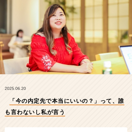
い
し
私
が
言
う
【株
式
会
社
こ
れ
か
ら
の
2025.06.20
タ
「今の内定先で本当にいいの？」って、誰
イ
ム
も言わないし私が言う
ラ
イ
ン】
|