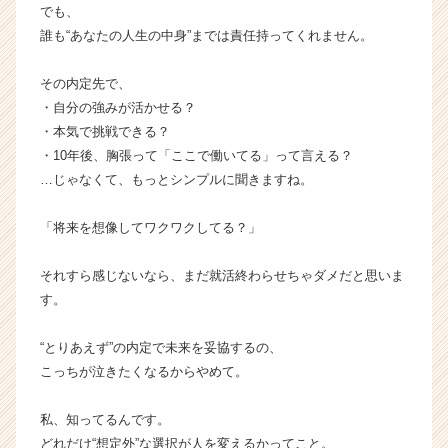
イ
でも、
ト
誰も“あなたの人生の中身”までは責任持ってくれません。
チ
ア
その内定先で、
キ
・自分の強みが活かせる？
ャ
・本気で挑戦できる？
リ
・10年後、胸張って「ここで働いてる」って言える？
ア
（C
…じゃなくて、もっとシンプルに聞きますね。
h
e
「将来を想像してワクワクしてる？」
e
r
それすら感じないなら、まだ就活終わらせちゃダメだと思いま
C
す。
a
r
e
“とりあえず”の内定で未来を妥協するの、
e
こっちが泣きたくなるからやめて。
r）
私、知ってるんです。
どれだけ“想定外”な選択が人を変えるかってこと。