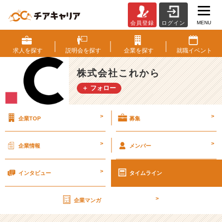
MENU
会員登録
ログイン
「今
の
内
求人を
探す
説明会を
探す
企業を
探す
就職
イベント
定
先
株式会社これから
で
＋ フォロー
本
当
に
>
>
企業TOP
募集
い
い
の？」
>
>
企業情報
メンバー
っ
て、
>
誰
インタビュー
タイムライン
も
言
>
企業マンガ
わ
な