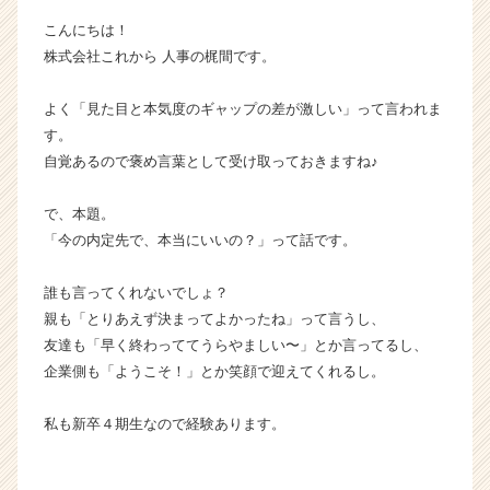
ベ
こんにちは！
ン
株式会社これから 人事の梶間です。
チ
ャ
よく「見た目と本気度のギャップの差が激しい」って言われま
ー・
成
す。
長
自覚あるので褒め言葉として受け取っておきますね♪
企
業
で、本題。
か
「今の内定先で、本当にいいの？」って話です。
ら
ス
誰も言ってくれないでしょ？
カ
ウ
親も「とりあえず決まってよかったね」って言うし、
ト
友達も「早く終わっててうらやましい〜」とか言ってるし、
が
企業側も「ようこそ！」とか笑顔で迎えてくれるし。
届
く
私も新卒４期生なので経験あります。
就
活
サ