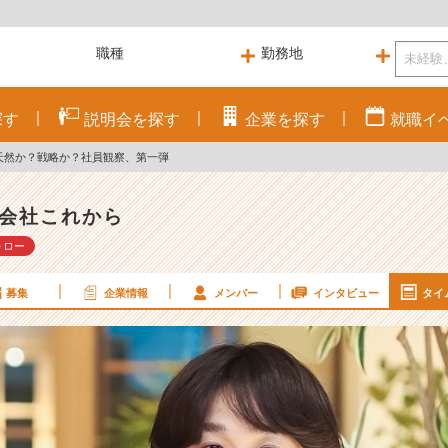
探す
説明会を
探す
企業を
探す
就職
イ
は天然か？戦略か？社員観察、第一弾
会社これから
ォロー
募集
企業情報
メンバー
インタビュー
タイ