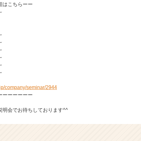
程はこちらーー
～
～
～
～
～
～
～
r.jp/company/seminar/2944
ーーーーーーー
説明会でお待ちしております^^