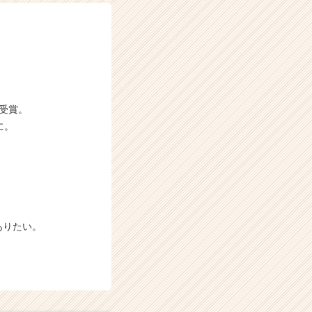
P受賞。
に。
ありたい。