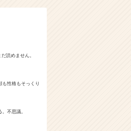
まだ読めません。
に顔も性格もそっくり
る。不思議。