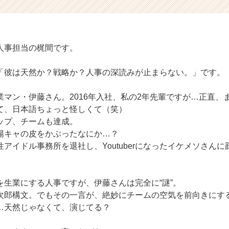
人事担当の梶間です。
「彼は天然か？戦略か？人事の深読みが止まらない。」です。
業マン・伊藤さん。2016年入社、私の2年先輩ですが…正直、
て、日本語ちょっと怪しくて（笑）
ップ、チームも達成。
陽キャの皮をかぶったなにか…？
アイドル事務所を退社し、Youtuberになったイケメソさん
を生業にする人事ですが、伊藤さんは完全に“謎”。
次郎構文。でもその一言が、絶妙にチームの空気を前向きにす
…天然じゃなくて、演じてる？