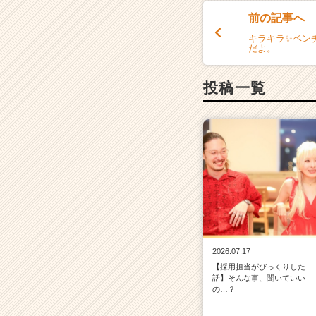
前の記事へ
キラキラ✨ベン
だよ。
投稿一覧
2026.07.17
【採用担当がびっくりした
話】そんな事、聞いていい
の…？