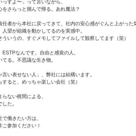
いっすよ〜」って言いながら、
心をさらっと掴んで帰る。あれ魔法？
責任者から本社に戻ってきて、社内の安心感がぐんと上がった
、人望が組織を動かしてるのを実感中。
そういうの、すぐメモしてファイルして観察してます（笑）
、ESTPなんです。自由と感覚の人。
いてる。不思議な生き物。
ゃ言い表せない人」、弊社には結構います。
らすると、めっちゃ楽しい会社（笑）
まらない梶間による、
でした。
社で働きたい方は、
非ご参加ください！