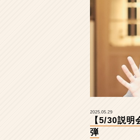
観
察、
第
一
弾
【株
式
会
社
こ
れ
か
ら
の
タ
イ
ム
2025.05.29
ラ
【5/30説
イ
ン】
弾
|