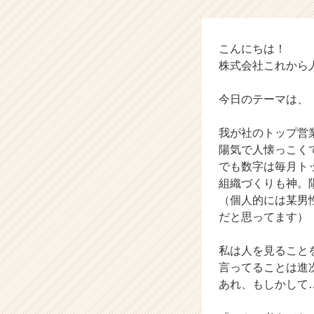
ベ
ン
チ
ャ
こんにちは！
ー・
株式会社これから
成
長
今日のテーマは、
企
業
我が社のトップ営
か
陽気で人懐っこく
ら
ス
でも数字は毎月ト
カ
組織づくりも神。
ウ
（個人的には某男性
ト
だと思ってます）
が
届
私は人を見ること
く
言ってることは進
就
活
あれ、もしかして
サ
イ