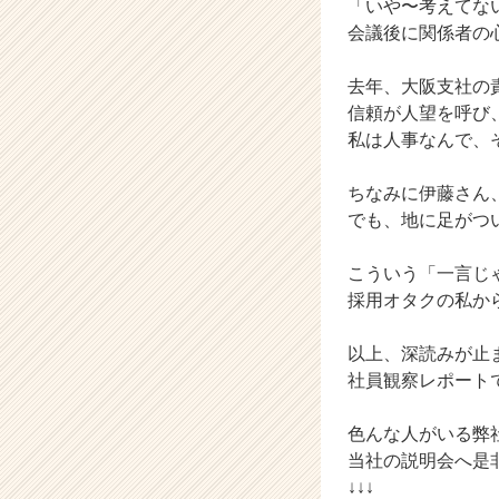
「いや〜考えてな
ト
会議後に関係者の
チ
ア
去年、大阪支社の
キ
信頼が人望を呼び
ャ
リ
私は人事なんで、
ア
（C
ちなみに伊藤さん
h
でも、地に足がつ
e
e
こういう「一言じ
r
採用オタクの私か
C
a
r
以上、深読みが止
e
社員観察レポート
e
r）
色んな人がいる弊
当社の説明会へ是
↓↓↓