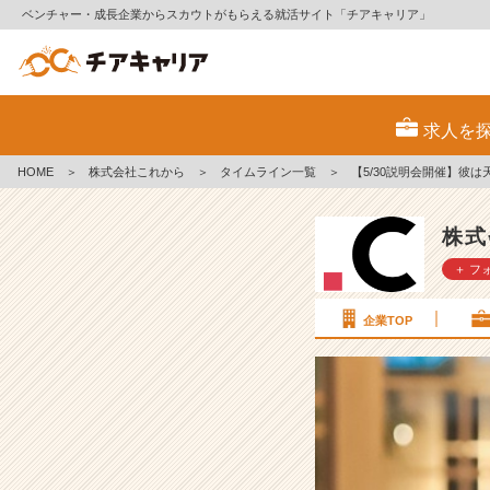
ベンチャー・成長企業からスカウトがもらえる就活サイト「チアキャリア」
【5/
3
求人を
0
説
HOME
＞
株式会社これから
＞
タイムライン一覧
＞
【5/30説明会開催】彼
明
会
開
株式
催】
＋ フ
彼
は
天
企業TOP
然
か？
戦
略
か？
社
員