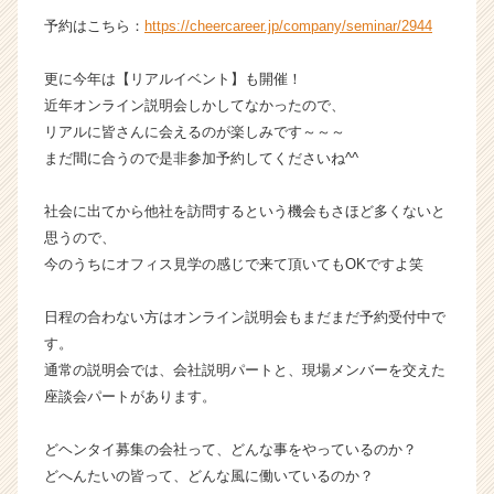
ベ
予約はこちら：
https://cheercareer.jp/company/seminar/2944
ン
チ
更に今年は【リアルイベント】も開催！
ャ
近年オンライン説明会しかしてなかったので、
ー・
リアルに皆さんに会えるのが楽しみです～～～
成
まだ間に合うので是非参加予約してくださいね^^
長
企
業
社会に出てから他社を訪問するという機会もさほど多くないと
か
思うので、
ら
今のうちにオフィス見学の感じで来て頂いてもOKですよ笑
ス
カ
日程の合わない方はオンライン説明会もまだまだ予約受付中で
ウ
す。
ト
が
通常の説明会では、会社説明パートと、現場メンバーを交えた
届
座談会パートがあります。
く
就
どヘンタイ募集の会社って、どんな事をやっているのか？
活
どへんたいの皆って、どんな風に働いているのか？
サ