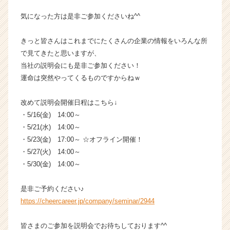
イ
気になった方は是非ご参加くださいね^^
ト
チ
ア
きっと皆さんはこれまでにたくさんの企業の情報をいろんな所
キ
で見てきたと思いますが、
ャ
当社の説明会にも是非ご参加ください！
リ
運命は突然やってくるものですからねｗ
ア
（C
改めて説明会開催日程はこちら↓
h
e
・5/16(金) 14:00～
e
・5/21(水) 14:00～
r
・5/23(金) 17:00～ ☆オフライン開催！
C
・5/27(火) 14:00～
a
・5/30(金) 14:00～
r
e
是非ご予約ください♪
e
r）
https://cheercareer.jp/company/seminar/2944
皆さまのご参加を説明会でお待ちしております^^