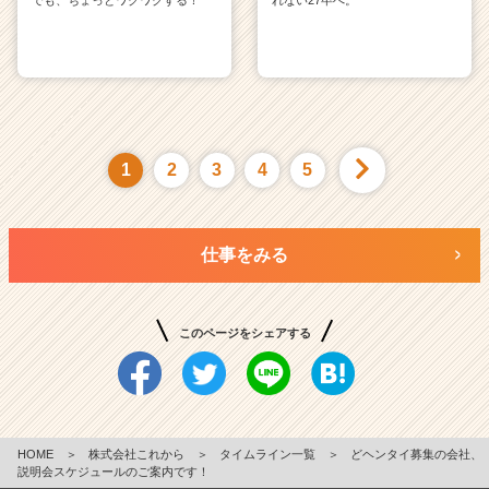
1
2
3
4
5
仕事をみる
このページをシェアする
HOME
＞
株式会社これから
＞
タイムライン一覧
＞
どヘンタイ募集の会社、
説明会スケジュールのご案内です！