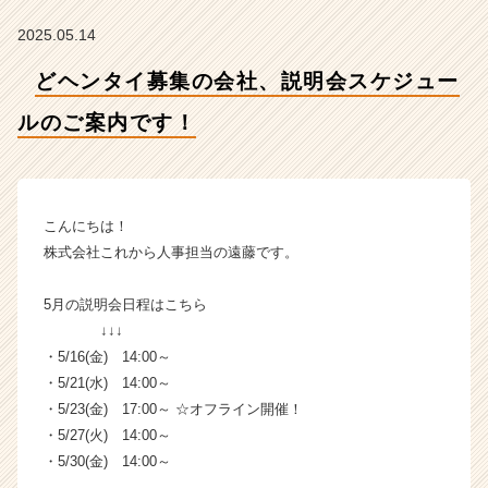
の
ご
2025.05.14
案
内
どヘンタイ募集の会社、説明会スケジュー
で
す！
ルのご案内です！
【株
式
会
社
こんにちは！
こ
株式会社これから人事担当の遠藤です。
れ
か
ら
5月の説明会日程はこちら
の
↓↓↓
タ
・5/16(金) 14:00～
イ
・5/21(水) 14:00～
ム
・5/23(金) 17:00～ ☆オフライン開催！
ラ
・5/27(火) 14:00～
イ
・5/30(金) 14:00～
ン】
|