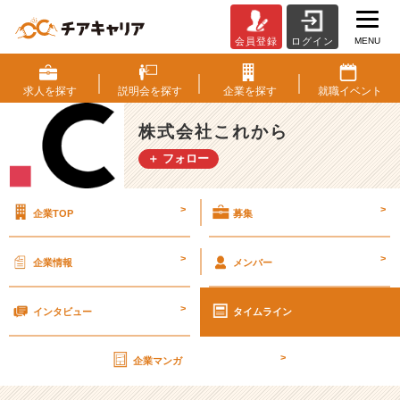
MENU
会員登録
ログイン
ど
ヘ
ン
求人を
探す
説明会を
探す
企業を
探す
就職
イベント
タ
イ
株式会社これから
募
＋ フォロー
集
の
会
>
>
企業TOP
募集
社、
説
明
>
>
企業情報
メンバー
会
ス
>
ケ
インタビュー
タイムライン
ジ
ュ
>
企業マンガ
ー
ル