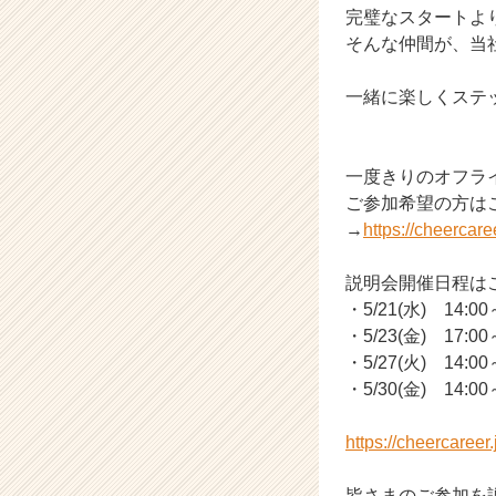
完璧なスタートよ
ア
そんな仲間が、当
（C
h
e
一緒に楽しくステ
e
r
C
一度きりのオフラ
a
ご参加希望の方は
r
→
https://cheercar
e
e
r）
説明会開催日程は
・5/21(水) 14:00
・5/23(金) 17
・5/27(火) 14:00
・5/30(金) 14:00
https://cheercaree
皆さまのご参加を