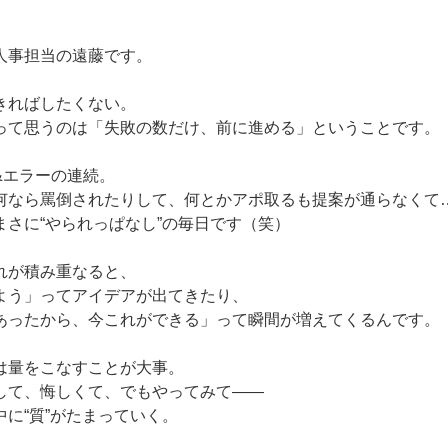
人事担当の遠藤です。
きればしたくない。
って思うのは「失敗の数だけ、前に進める」ということです。
&エラーの連続。
何なら罵倒されたりして、何とかアポ取るも提案が通らなくて
まさに“やられっぱなし”の毎日です（笑）
れが積み重なると、
よう」ってアイデアが出てきたり、
あったから、今これができる」って瞬間が増えてくるんです。
は量をこなすことが大事。
して、悔しくて、でもやってみて——
に“質”がたまっていく。