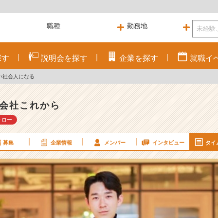
探す
説明会を
探す
企業を
探す
就職
イ
い社会人になる
会社これから
ォロー
募集
企業情報
メンバー
インタビュー
タイ