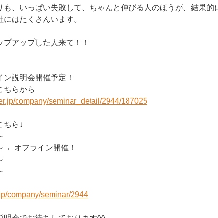
りも、いっぱい失敗して、ちゃんと伸びる人のほうが、結果的
社にはたくさんいます。
ップアップした人来て！！
イン説明会開催予定！
こちらから
eer.jp/company/seminar_detail/2944/187025
こちら↓
～
:00～ ←オフライン開催！
～
～
r.jp/company/seminar/2944
説明会でお待ちしております^^