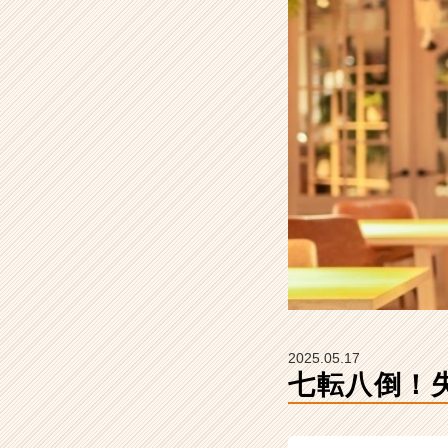
式
会
社
こ
れ
か
ら
の
タ
イ
ム
ラ
イ
ン】
|
ベ
ン
2025.05.17
チ
七転八倒！
ャ
ー・
成