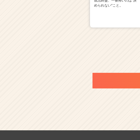
就活終盤、一番怖いのは"決
められない"こと。