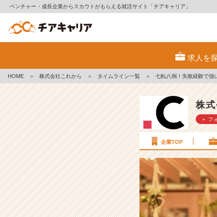
ベンチャー・成長企業からスカウトがもらえる就活サイト「チアキャリア」
七
転
求人を
八
倒！
HOME
＞
株式会社これから
＞
タイムライン一覧
＞
七転八倒！失敗経験で強
失
敗
経
株式
験
＋ フ
で
強
い
企業TOP
社
会
人
に
な
る
【株