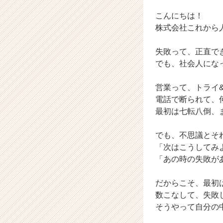
長
企
こんにちは！
業
株式会社これから
か
ら
失敗って、正直で
ス
でも、社会人にな
カ
ウ
ト
営業って、トライ
が
電話で断られて、
届
最初は七転八倒、
く
就
でも、不思議とそ
活
「次はこうしてみ
サ
「あの時の失敗が
イ
ト
チ
だからこそ、最初
ア
数こなして、失敗
キ
そうやって自分の中
ャ
リ