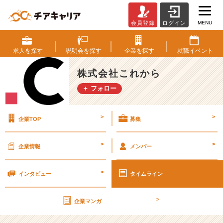
MENU
会員登録
ログイン
社
会
人
求人を
探す
説明会を
探す
企業を
探す
就職
イベント
の
愚
株式会社これから
痴。
＋ フォロー
就
活
生
>
>
企業TOP
募集
は
き
っ
>
>
企業情報
メンバー
と
こ
>
う
インタビュー
タイムライン
い
う
>
企業マンガ
こ
と