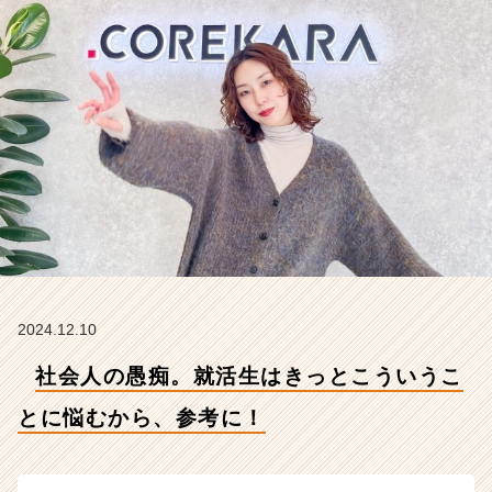
に
悩
む
か
ら、
参
考
に！
【株
式
会
社
こ
れ
か
2024.12.10
ら
社会人の愚痴。就活生はきっとこういうこ
の
タ
とに悩むから、参考に！
イ
ム
ラ
イ