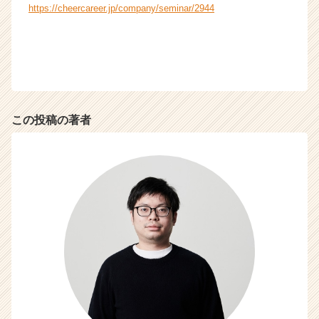
https://cheercareer.jp/company/seminar/2944
この投稿の著者