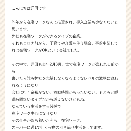
ン】
こんにちは戸田です
|
ベ
昨年から在宅ワークなんて推奨され、導入企業も少なくないと
ン
思います。
チ
ャ
弊社も在宅ワークができるタイプの企業。
ー・
それもコロナ前から、子育てや介護を伴う場合、事前申請して
成
れば在宅ワークがOKという会社でした。
長
企
その中で、戸田も去年2月3月、世で在宅ワークが言われる前か
業
ら
か
書いたら誰も弊社を志望しなくなるようなレベルの激務に追わ
ら
ス
れるようになり
カ
会社に行く余裕がない。移動時間がもったいない。もともと睡
ウ
眠時間短いタイプだから訴えないけどもね。
ト
なんていう生活をする関係で
が
在宅ワーク中心になりなり
届
その仕事が落ち着いた今も、在宅ワーク。
く
スーパーに週1で行く程度の引き籠り生活をしてます。
就