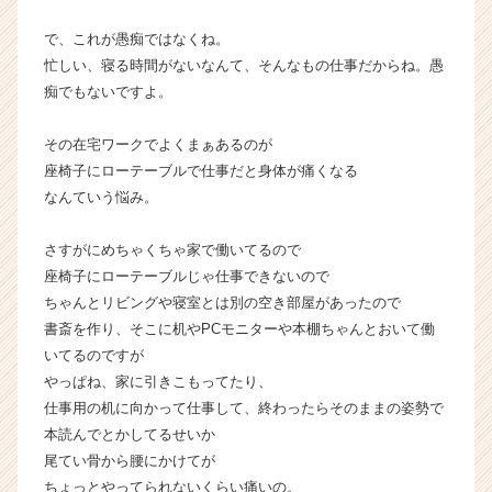
活
サ
で、これが愚痴ではなくね。
イ
忙しい、寝る時間がないなんて、そんなもの仕事だからね。愚
ト
痴でもないですよ。
チ
ア
その在宅ワークでよくまぁあるのが
キ
座椅子にローテーブルで仕事だと身体が痛くなる
ャ
リ
なんていう悩み。
ア
（C
さすがにめちゃくちゃ家で働いてるので
h
座椅子にローテーブルじゃ仕事できないので
e
ちゃんとリビングや寝室とは別の空き部屋があったので
e
書斎を作り、そこに机やPCモニターや本棚ちゃんとおいて働
r
いてるのですが
C
a
やっぱね、家に引きこもってたり、
r
仕事用の机に向かって仕事して、終わったらそのままの姿勢で
e
本読んでとかしてるせいか
e
尾てい骨から腰にかけてが
r）
ちょっとやってられないくらい痛いの。