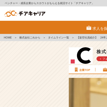
ベンチャー・成長企業からスカウトがもらえる就活サイト「チアキャリア」
【架
空
求人を
社
員
HOME
＞
株式会社これから
＞
タイムライン一覧
＞
【架空社員紹介】 24卒
紹
介】
株式
2
＋ フ
4
卒
入
企業TOP
社
紹
介
太
田
伊
子