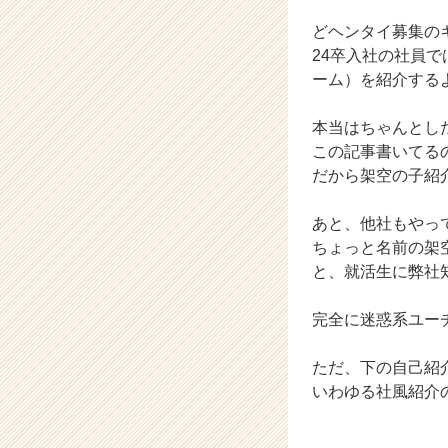
成
長
どヘンタイ募集の
企
24卒入社の社員
業
ーム）を紹介する
か
ら
本当はちゃんとし
ス
この記事書いてる
カ
ウ
だから架空の子紹
ト
が
あと、他社もやっ
届
ちょっと名前の架
く
と、就活生に弊社
就
活
完全に迷惑系ユー
サ
イ
ト
ただ、下の自己紹
チ
いわゆる社風紹介
ア
キ
ャ