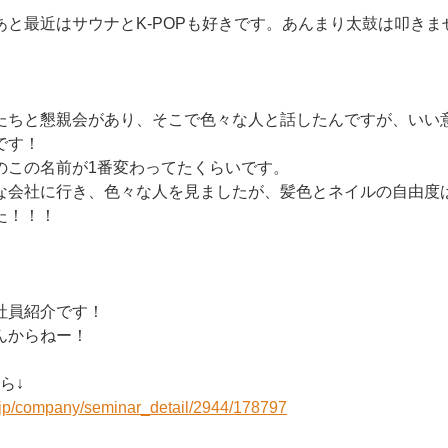
あと最近はサウナとK-POPも好きです。あんまり太鼓は叩きま
たちと懇親会があり、そこで色々な人と話したんですが、いい
です！
のこの名前が1番変わってたくらいです。
な会社に行き、色々な人を見ましたが、髪色とネイルの自由度
た！！！
社員紹介です！
んからねー！
ら↓
r.jp/company/seminar_detail/2944/178797