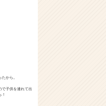
ったから。
ので子供を連れて出
ら！