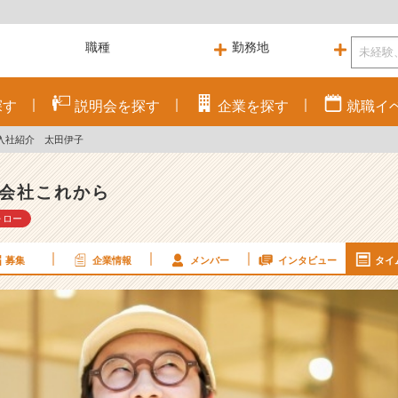
探す
説明会を
探す
企業を
探す
就職
イ
入社紹介 太田伊子
会社これから
ォロー
募集
企業情報
メンバー
インタビュー
タイ