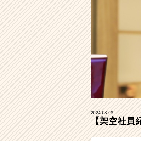
【株
式
会
社
こ
れ
か
ら
の
タ
イ
ム
ラ
イ
ン】
|
ベ
2024.08.06
ン
【架空社員
チ
ャ
ー・