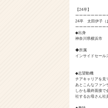
リ
【24卒】
ア
（C
ーーーーーーーー
h
24卒 太田伊子（
e
ーーーーーーーー
e
◆出身
r
神奈川県横浜市
C
a
◆所属
r
e
インサイドセール
e
r）
◆志望動機
チアキャリアを見
あとこんなファン
しかも最終面接で
社するお母さん社
◆趣味