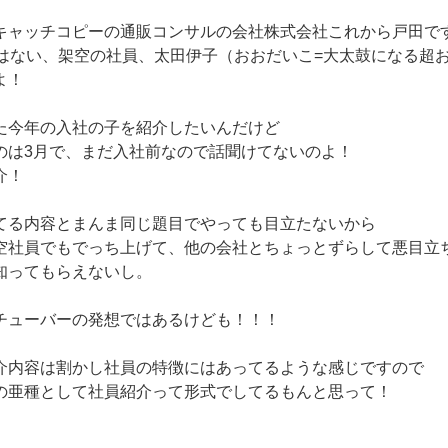
キャッチコピーの通販コンサルの会社株式会社これから戸田で
ではない、架空の社員、太田伊子（おおだいこ=大太鼓になる超
よ！
た今年の入社の子を紹介したいんだけど
のは3月で、まだ入社前なので話聞けてないのよ！
介！
てる内容とまんま同じ題目でやっても目立たないから
空社員でもでっち上げて、他の会社とちょっとずらして悪目立
知ってもらえないし。
チューバーの発想ではあるけども！！！
介内容は割かし社員の特徴にはあってるような感じですので
の亜種として社員紹介って形式でしてるもんと思って！