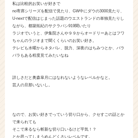
就
私は比較的お笑いが好きで
活
no寄席シリーズを配信で見たり、GW中にダウの3000見たり、
サ
U-nextで配信はじまった話題のウエストランドの単独見たりし
イ
ながら、都築拓紀のサクラバシ919聞いたり
ト
ラジオでいうと、伊集院さんや９９からオードリーあとはフワ
チ
ちゃんのラジオまで聞くくらいのお笑い好き。
ア
テレビも水曜からネタパレ、脱力、深夜のはちみつとか、バラ
キ
ャ
バラもある程度見てみたいなね
リ
ア
（C
詳しさだと奥森皐月にはなれないようなレベルかなと。
h
芸人の旦那いないし。
e
e
r
C
a
なので、お笑い好きでっていう切り口から、クセすごの話とか
r
で来られても
e
そこで来るなら斬新な切り口いるけど平気！？
e
とか思ってしまうめんどくさいレベルです。