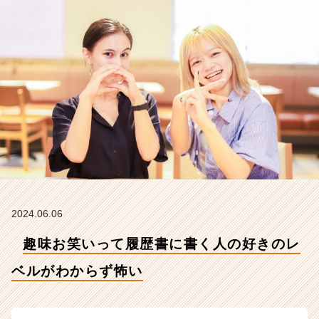
ベ
ル
が
わ
か
ら
ず
怖
い
【株
式
会
社
こ
れ
2024.06.06
か
趣味お笑いって履歴書に書く人の好きのレ
ら
の
ベルがわからず怖い
タ
イ
ム
ラ