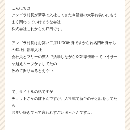
イ
こんにちは
ン】
アンゴラ村長が新卒で入社してきた今話題の大学お笑いにもう
|
まく関わっていけそうな会社
ベ
株式会社これからの戸田です。
ン
チ
ャ
アンゴラ村長はお笑い工房LUDO出身ですからね名門出身から
ー・
の弊社に新卒入社、
成
会社員とフリーの芸人で活動しながらKOF準優勝っていうサー
長
ヤ越えムーブかましてたの
企
改めて振り返るとえぐい。
業
か
ら
ス
で、タイトルの話ですが
カ
チョットさかのぼるんですが、入社式で新卒の子と話をしてた
ウ
ら
ト
お笑い好きでって言われすごい困ったんですよ。
が
届
く