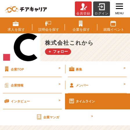
MENU
会員登録
ログイン
趣
味
お
求人を
探す
説明会を
探す
企業を
探す
就職
イベント
笑
い
株式会社これから
っ
＋ フォロー
て
履
歴
>
>
企業TOP
募集
書
に
書
>
>
企業情報
メンバー
く
人
>
の
インタビュー
タイムライン
好
き
>
企業マンガ
の
レ