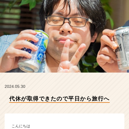
会
社
こ
れ
か
ら
の
タ
イ
ム
ラ
イ
ン】
|
ベ
2024.05.30
ン
代休が取得できたので平日から旅行へ
チ
ャ
ー・
成
長
こんにちは
企