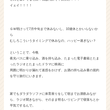
（C
イェイ！！！！
h
e
e
r
C
ＧＷ明けって7月中旬まで休みないし、10連休とかいらないか
a
ら
r
むしろこういうタイミングで休みなの、ハッピー過ぎない？
e
e
ということで、今晩
r）
夜光バスに乗り込み、酒を持ち込み、たまった電子書籍とたま
ったラジオとたまったドラマに映画に
周囲に明かりが漏れて迷惑をかけず、お酒の持ち込み量の規約
を守り旅行にいきます。
家でもダラダラソファに体育座りをして朝までお酒飲みなが
ら、ラジオ聞きながら、そのまま明るいリビングで寝落ちとか
平気でするんで。