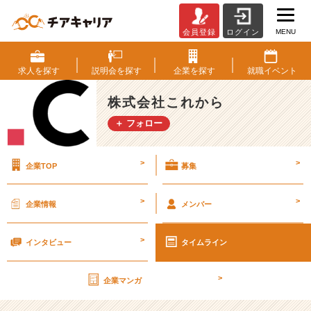
MENU
会員登録
ログイン
代
休
が
求人を
探す
説明会を
探す
企業を
探す
就職
イベント
取
得
株式会社これから
で
＋ フォロー
き
た
の
>
>
企業TOP
募集
で
平
日
>
>
企業情報
メンバー
か
ら
>
旅
インタビュー
タイムライン
行
へ
>
企業マンガ
【株
式