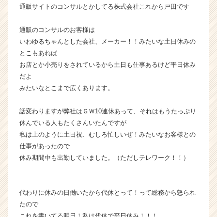
通販サイトのコンサルとかしてる株式会社これから戸田です
業
か
ら
通販のコンサルのお客様は
ス
いわゆるちゃんとした会社、メーカー！！みたいな土日休みの
カ
とこもあれば
ウ
お店とか小売りをされているから土日も仕事あるけど平日休み
ト
だよ
が
みたいなとこまで広くあります。
届
く
就
話変わりますが弊社はＧＷ10連休あって、それはもうたっぷり
活
休んでいる人もたくさんいたんですが
サ
私は上のように土日祝、むしろ忙しいぜ！みたいなお客様との
イ
仕事があったので
ト
休み期間中も出勤していました。（ただしテレワーク！！）
チ
ア
キ
ャ
代わりに休みの日働いたから代休とって！って総務から怒られ
リ
たので
ア
これを書いてる明日！私は代休で平日休み！！！