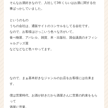
就
そんなお酒好きなので、入社して3年くらいはお酒に関する仕
活
事ばっかしていました。
サ
イ
というのもの
ト
うちの会社は、通販サイトのコンサルをしてる会社です。
チ
なので、お客様はけっこいう色々な方がいて。
ア
食べ物屋、アパレル、雑貨、本・出版社、国会議員のオフィシ
キ
ャ
ャルグッズ屋
リ
などなどなど色々やってます。
ア
（C
h
e
e
なので、まぁ基本好きなジャンルのお店をお客様には出来ま
r
C
す。
a
r
僕は営業時代、お酒が好きだから酒屋さんに営業の約束をもら
e
って
e
酒屋に営業。