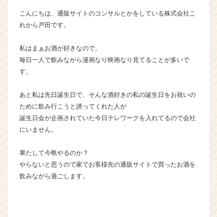
イ
こんにちは、通販サイトのコンサルとかをしている株式会社こ
ン】
れから戸田です。
|
ベ
私はまぁお酒が好きなので、
ン
チ
毎日一人で飲みながら漫画なり映画なり見てることが多いで
ャ
す。
ー・
成
あと私は先日誕生日で、そんな酒好きの私の誕生日をお祝いの
長
ために飲み行こうと誘ってくれた人が
企
誕生日会が企画されていた今日テレワークを入れてるので会社
業
にいません。
か
ら
ス
果たして今晩やるのか？
カ
やらないと思うので家でお客様先の通販サイトで買ったお酒を
ウ
飲みながら過ごします。
ト
が
届
く