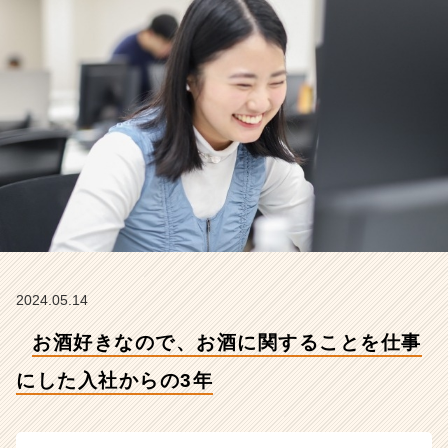
し
た
入
社
か
ら
の
3
年
【株
式
会
社
こ
れ
2024.05.14
か
お酒好きなので、お酒に関することを仕事
ら
の
にした入社からの3年
タ
イ
ム
ラ