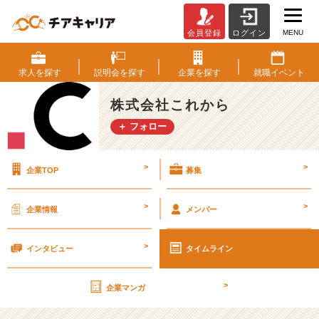
MENU
会員登録
ログイン
お
酒
好
求人を
探す
説明会を
探す
企業を
探す
就職
イベント
き
な
株式会社これから
の
＋ フォロー
で、
お
酒
>
>
企業TOP
募集
に
関
す
>
>
企業情報
メンバー
る
こ
>
と
インタビュー
タイムライン
を
仕
>
企業マンガ
事
に