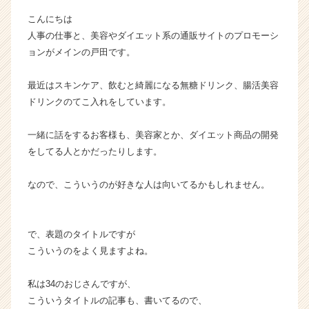
ら
こんにちは
の
人事の仕事と、美容やダイエット系の通販サイトのプロモーシ
タ
ョンがメインの戸田です。
イ
ム
ラ
最近はスキンケア、飲むと綺麗になる無糖ドリンク、腸活美容
イ
ドリンクのてこ入れをしています。
ン】
|
一緒に話をするお客様も、美容家とか、ダイエット商品の開発
ベ
をしてる人とかだったりします。
ン
チ
なので、こういうのが好きな人は向いてるかもしれません。
ャ
ー・
成
長
で、表題のタイトルですが
企
こういうのをよく見ますよね。
業
か
私は34のおじさんですが、
ら
こういうタイトルの記事も、書いてるので、
ス