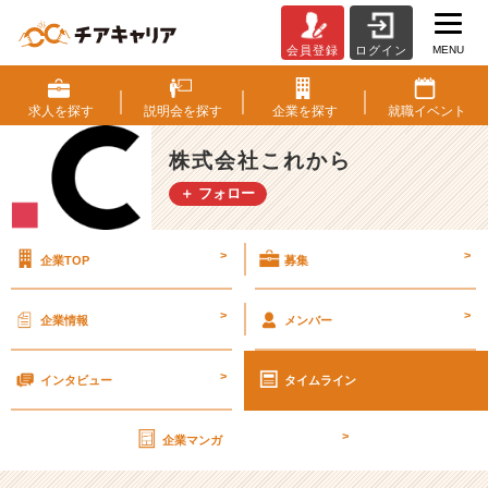
MENU
会員登録
ログイン
【夏
ま
で
求人を
探す
説明会を
探す
企業を
探す
就職
イベント
に
決
株式会社これから
め
＋ フォロー
る！】
美
容
>
>
企業TOP
募集
コ
ン
サ
>
>
企業情報
メンバー
ル
タ
>
ン
インタビュー
タイムライン
ト
が
>
企業マンガ
秘
密