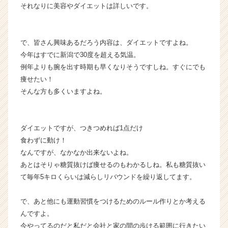
カ
それなりに美容やダイエットは詳しいです。
ウ
ト
が
で、皆さん興味あるだろう内容は、ダイエットですよね。
届
今年はすでに新潟で30度を超える気温。
く
例年よりも腕を出す時期も早くなりそうですしね。すぐにでも
就
痩せたい！
活
サ
そんな方も多くいますよね。
イ
ト
チ
ダイエットですが、つきつめれば1点だけ
ア
食わずに動け！
キ
なんですが、なかなか出来ないよね。
ャ
あとはそりゃ糖質抜けば痩せるのもわかるしね。私も糖質抜い
リ
ア
て毎年5キロくらいは減らしリバウンドを繰り返してます。
（C
h
で、あと他にも運動習慣をつけるためのルール作りとか考える
e
んですよ。
e
今やってるのだと私だと会社と家の間の歩ける範囲に行きたい