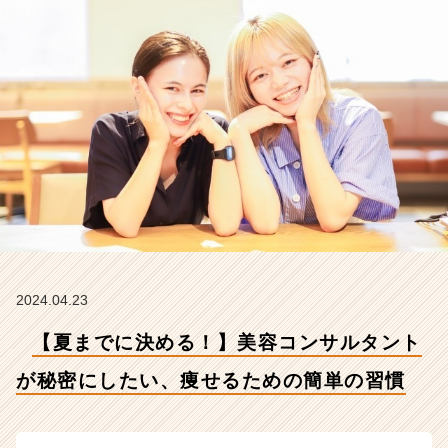
に
し
た
い、
痩
せ
る
た
め
の
簡
単
の
習
慣
2024.04.23
【株
【夏までに決める！】美容コンサルタント
式
会
が秘密にしたい、痩せるための簡単の習慣
社
こ
れ
か