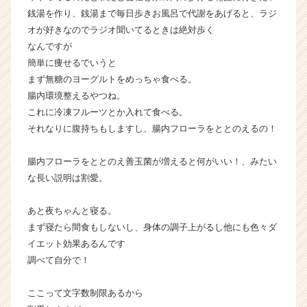
r
銭湯を作り、銭湯まで毎日歩きお風呂で代謝をあげると、ラジ
C
オが好きなのでラジオ聞いてるときは絶対歩く
a
r
なんですが
e
簡単に痩せるでいうと
e
まず無糖のヨーグルトをめっちゃ食べる。
r）
腸内環境整えるやつね。
これに冷凍フルーツとか入れて食べる。
それなりに腹持ちもしますし、腸内フローラをととのえるの！
腸内フローラをととのえ善玉菌が増えると何がいい！、みたい
な長い説明は割愛。
あと夜ちゃんと寝る。
まず寝たら間食もしないし、身体の調子上がるし他にも色々ダ
イエット効果あるんです
調べて自分で！
ここって文字数制限あるから