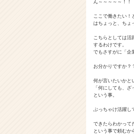
ん～～～～～！！
ト
が
ここで働きたい！
届
はちょっと、ちょ
く
就
活
こちらとしては活
サ
するわけです。
イ
でもさすがに「企
ト
チ
お分かりですか？
ア
キ
何が言いたいかと
ャ
リ
「何にしても、ざ
ア
という事。
（C
h
ぶっちゃけ活躍し
e
e
できたらわかって
r
という事で頼むか
C