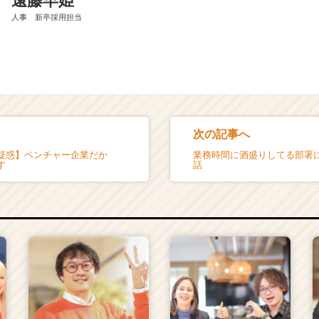
遠藤早姫
人事 新卒採用担当
次の記事へ
疑惑】ベンチャー企業だか
業務時間に酒盛りしてる部署
す
話