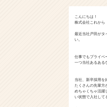
の
タ
イ
ム
こんにちは！
ラ
株式会社これから
イ
ン】
最近当社戸田がタ
|
い。
ベ
ン
チ
ャ
仕事でもプライベ
ー・
一つ当社あるある
成
長
企
当社、新卒採用を
業
たくさんの先輩方
か
めちゃくちゃ活躍
ら
ス
い状態で入社して
カ
ウ