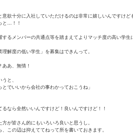
と意欲十分に入社していただけるのは非常に嬉しいんですけど
っと…！！
躍するメンバーの共通点等を踏まえてよりマッチ度の高い学生
業理解度の低い学生」を募集はできんって。
？ああ、無情！
いうと、
っとでいいから会社の事わかっておこうね」
てるなら全然いいんですけど！良いんですけど！！
た方が皆さん的にもいろいろ良いと思うし。
ら、この辺は抑えててねって所を書いておきます。