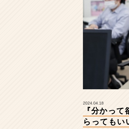
聞
い
て
も
ら
っ
て
も
い
い
で
す
か？
【株
式
会
社
2024.04.18
こ
『分かって
れ
か
らってもい
ら