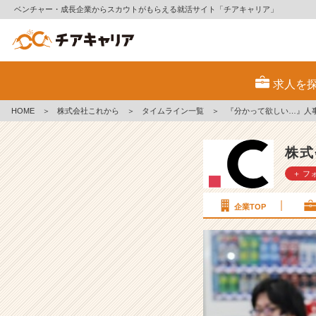
ベンチャー・成長企業からスカウトがもらえる就活サイト「チアキャリア」
『分
か
求人を
っ
て
HOME
＞
株式会社これから
＞
タイムライン一覧
＞
『分かって欲しい…』人
欲
し
い…』
株式
人
＋ フ
事
が
思
企業TOP
う
う
ち
の
理
不
尽、