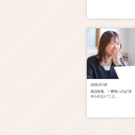
2026.07.08
就活終盤、一番怖いのは"決
められない"こと。