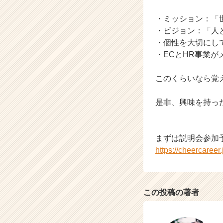
a
r
・ミッション：「
e
・ビジョン：「人
e
・個性を大切にし
r）
・ECとHR事業が
このくらいなら覚
是非、興味を持っ
まずは説明会参加
https://cheercaree
この投稿の著者