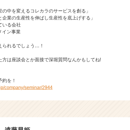
世の中を変えるコレカラのサービスを創る」
と企業の生産性を伸ばし生産性を底上げする」
ている会社
メイン事業
えられるでしょう…！
た方は座談会とか面接で深堀質問なんかもしてね!
予約を！
r.jp/company/seminar/2944