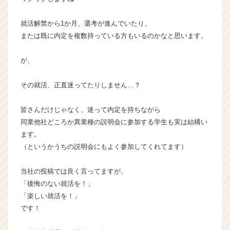
r
C
就活解禁から1か月、選考が進んでいたり、
a
または既に内定を複数持っている方もいるのかなと思います。
r
e
e
が、
r）
その就活、正直迷ってたりしません…？
皆さんだけじゃなく、迷って内定を持ちながら
同業他社どころか異業種の説明会に参加する学生も実は結構い
ます。
（というかうちの説明会にもよく参加してくれてます）
当社の投稿では良く言ってますが、
「後悔のない就活を！」
「楽しい就活を！」
です！