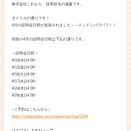
株式会社これから 採用担当の遠藤です。
カ
ウ
ト
タイトルの通りです！
が
4月の説明会日程が追加されました～～ドンドンパフパフ！！
届
く
現状の4月の説明会日程は下記の通りです。
就
活
＜説明会日程＞
サ
4/10(水)14:00~
イ
ト
4/12(金)14:00~
チ
4/16(火)14:00~
ア
4/17(水)14:00~
キ
4/24(水)14:00~
ャ
4/26(金)14:00~
リ
ア
↓ご予約はこちらから↓
（C
h
https://cheercareer.jp/company/seminar/2944
e
e
ワクワクしますね～～^^