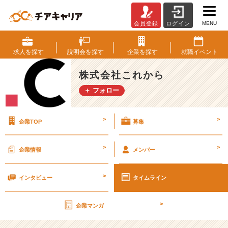
MENU
会員登録
ログイン
4
月
説
求人を
探す
説明会を
探す
企業を
探す
就職
イベント
明
会
株式会社これから
日
＋ フォロー
程、
追
加
>
>
企業TOP
募集
し
ま
し
>
>
企業情報
メンバー
た！！
【株
>
式
インタビュー
タイムライン
会
社
>
企業マンガ
こ
れ