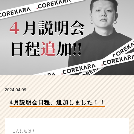
か
ら
の
タ
イ
ム
ラ
イ
ン】
|
ベ
ン
チ
ャ
ー・
2024.04.09
成
4月説明会日程、追加しました！！
長
企
業
か
ら
こんにちは！
ス