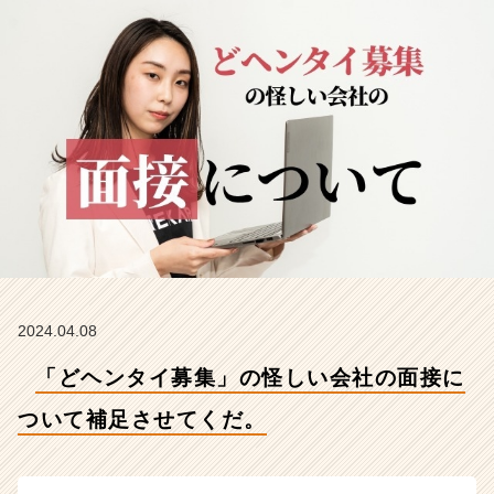
て
補
足
さ
せ
て
く
だ。
【株
式
会
社
こ
れ
か
2024.04.08
ら
「どヘンタイ募集」の怪しい会社の面接に
の
タ
ついて補足させてくだ。
イ
ム
ラ
イ