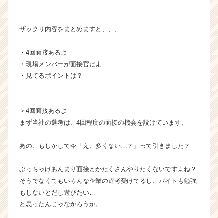
活
サ
イ
ザックリ内容をまとめますと、、、
ト
チ
・4回面接あるよ
ア
・現場メンバーが面接官だよ
キ
・見てるポイントは？
ャ
リ
ア
（C
＞4回面接あるよ
h
まず当社の選考は、4回程度の面接の機会を設けています。
e
e
あの、もしかして今「え、多くない…？」って引きました？
r
C
a
ぶっちゃけあんまり面接とかたくさんやりたくないですよね？
r
そうでなくてもいろんな企業の選考受けてるし、バイトも勉強
e
もしないとだし遊びたい…
e
と思ったんじゃなかろうか。
r）