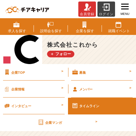
MENU
会員登録
ログイン
「ど
ヘ
ン
求人を
探す
説明会を
探す
企業を
探す
就職
イベント
タ
イ
株式会社これから
募
＋ フォロー
集」
の
怪
>
>
企業TOP
募集
し
い
会
>
>
企業情報
メンバー
社
の
>
面
インタビュー
タイムライン
接
に
>
企業マンガ
つ
い