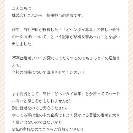
ン】
こんにちは！
|
株式会社これから 採用担当の遠藤です。
ベ
ン
昨年、当社戸田が投稿した「「どヘンタイ募集」の怪しい会社
チ
ャ
の一次面接について」という記事が結構反響あったことを思い
ー・
出しました。
成
長
25卒は選考フローが変わってたりするのでちょっとその辺踏ま
企
えて、
業
当社の面接について説明させてください！
か
ら
ス
カ
まず前提として、当社「どヘンタイ募集」とか言っててハード
ウ
ル高いと感じるかもしれませんが、
ト
別に普通なのでご安心ください。
が
やってる事は世の中の企業でもよく見かける普通の選考と大き
届
く違いはないのではないかと
く
※私の主観なのでこちらご容赦ください！
就