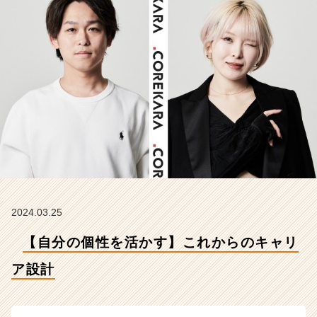
計
【株
式
会
社
こ
れ
か
ら
の
タ
イ
ム
ラ
イ
2024.03.25
ン】
【自分の個性を活かす】これからのキャリ
|
ベ
ア設計
ン
チ
ャ
ー・