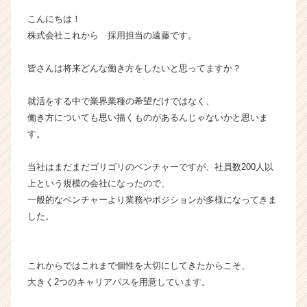
成
こんにちは！
長
株式会社これから 採用担当の遠藤です。
企
業
皆さんは将来どんな働き方をしたいと思ってますか？
か
ら
ス
就活をする中で業界業種の希望だけではなく、
カ
働き方についても思い描くものがあるんじゃないかと思いま
ウ
す。
ト
が
当社はまだまだゴリゴリのベンチャーですが、社員数200人以
届
上という規模の会社になったので、
く
就
一般的なベンチャーより業務やポジションが多様になってきま
活
した。
サ
イ
ト
これからではこれまで個性を大切にしてきたからこそ、
チ
大きく2つのキャリアパスを用意しています。
ア
キ