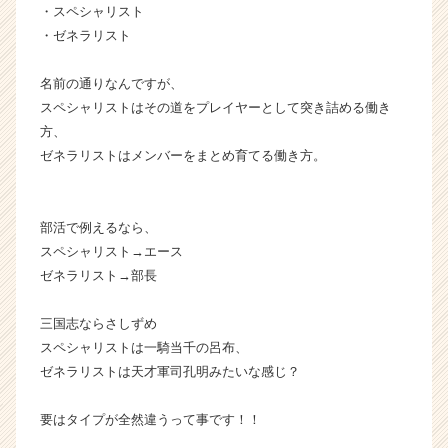
ャ
・スペシャリスト
リ
・ゼネラリスト
ア
（C
名前の通りなんですが、
h
スペシャリストはその道をプレイヤーとして突き詰める働き
e
方、
e
ゼネラリストはメンバーをまとめ育てる働き方。
r
C
a
r
部活で例えるなら、
e
スペシャリスト→エース
e
ゼネラリスト→部長
r）
三国志ならさしずめ
スペシャリストは一騎当千の呂布、
ゼネラリストは天才軍司孔明みたいな感じ？
要はタイプが全然違うって事です！！