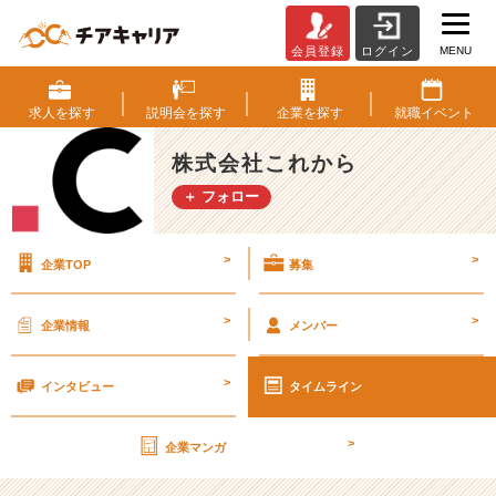
MENU
会員登録
ログイン
【自
分
の
求人を
探す
説明会を
探す
企業を
探す
就職
イベント
個
性
株式会社これから
を
＋ フォロー
活
か
す】
>
>
企業TOP
募集
こ
れ
か
>
>
企業情報
メンバー
ら
の
>
キ
インタビュー
タイムライン
ャ
リ
>
企業マンガ
ア
設