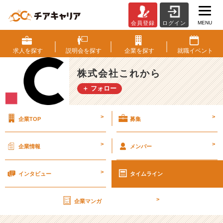
MENU
会員登録
ログイン
第
4
回
求人を
探す
説明会を
探す
企業を
探す
就職
イベント
チ
ア
株式会社これから
キ
＋ フォロー
ャ
リ
ア
>
>
企業TOP
募集
ア
ワ
ー
>
>
企業情報
メンバー
ド
開
>
催！！
インタビュー
タイムライン
【株
式
>
企業マンガ
会
社