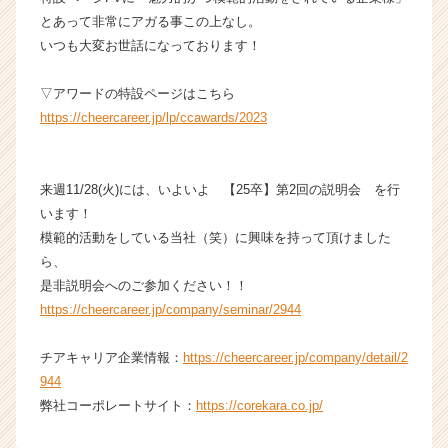
e
とあって非常にアガる事この上なし。
e
いつも大変お世話になっております！
r
C
▽アワードの特設ページはこちら
a
r
https://cheercareer.jp/lp/ccawards/2023
e
e
r）
来週11/28(火)には、いよいよ 【25卒】第2回の説明会 を行
います！
模範的活動をしている当社（笑）に興味を持って頂けました
ら、
是非説明会へのご参加ください！！
https://cheercareer.jp/company/seminar/2944
チアキャリア企業情報：
https://cheercareer.jp/company/detail/2
944
弊社コーポレートサイト：
https://corekara.co.jp/