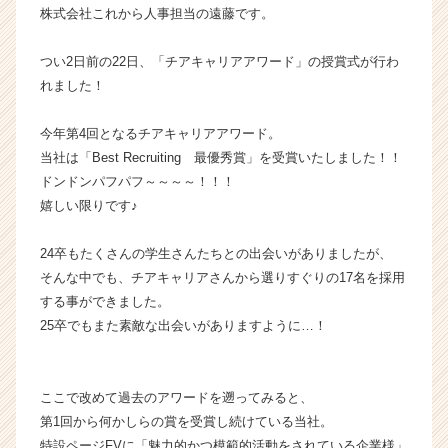
株式会社これから人事担当の遠藤です。
ら
ス
カ
つい2日前の22日、「チアキャリアアワード」の授賞式が行わ
ウ
れました！
ト
が
今年第4回となるチアキャリアアワード。
届
当社は「Best Recruiting 最優秀賞」を受賞いたしました！！
く
ドンドンパフパフ～～～～！！！
就
嬉しい限りです♪
活
サ
イ
24卒もたくさんの学生さんたちとの出会いがありましたが、
ト
そんな中でも、チアキャリアさんから選りすぐりの17名を採用
チ
する事ができました。
ア
25卒でもまた素敵な出会いがありますように…！
キ
ャ
リ
ア
ここで改めて過去のアワードを遡ってみると、
（C
第1回から何かしらの賞を受賞し続けている当社。
h
特設ページFVに「魅力的かつ模範的活動をされている企業様」