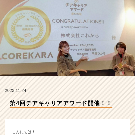
こ
れ
か
ら
の
タ
イ
ム
ラ
イ
ン】
|
ベ
ン
チ
2023.11.24
ャ
第4回チアキャリアアワード開催！！
ー・
成
長
企
業
こんにちは！
か