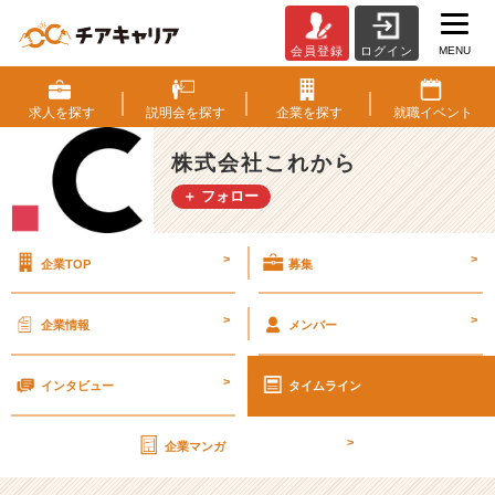
MENU
会員登録
ログイン
企
画
提
求人を
探す
説明会を
探す
企業を
探す
就職
イベント
案
を
株式会社これから
仕
＋ フォロー
事
に
し
>
>
企業TOP
募集
た
い
人
>
>
企業情報
メンバー
へ。
株
>
式
インタビュー
タイムライン
会
社
>
企業マンガ
こ
れ