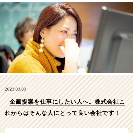
か
ら
は
そ
ん
な
人
に
と
っ
て
良
い
会
社
2023.03.09
で
企画提案を仕事にしたい人へ。株式会社こ
す！
【株
れからはそんな人にとって良い会社です！
式
会
社
こ