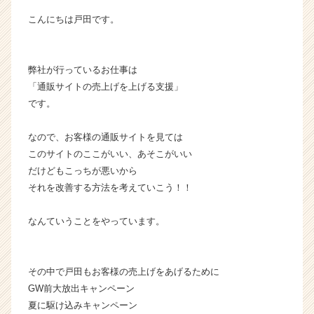
れ
こんにちは戸田です。
か
ら
の
弊社が行っているお仕事は
タ
イ
「通販サイトの売上げを上げる支援」
ム
です。
ラ
イ
なので、お客様の通販サイトを見ては
ン】
このサイトのここがいい、あそこがいい
|
だけどもこっちが悪いから
ベ
それを改善する方法を考えていこう！！
ン
チ
ャ
なんていうことをやっています。
ー・
成
長
その中で戸田もお客様の売上げをあげるために
企
GW前大放出キャンペーン
業
夏に駆け込みキャンペーン
か