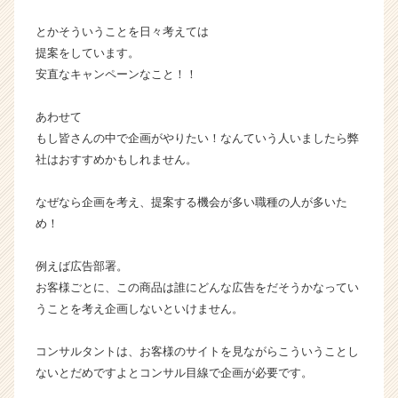
ら
ス
とかそういうことを日々考えては
カ
提案をしています。
ウ
安直なキャンペーンなこと！！
ト
が
あわせて
届
もし皆さんの中で企画がやりたい！なんていう人いましたら弊
く
就
社はおすすめかもしれません。
活
サ
なぜなら企画を考え、提案する機会が多い職種の人が多いた
イ
め！
ト
チ
例えば広告部署。
ア
お客様ごとに、この商品は誰にどんな広告をだそうかなってい
キ
ャ
うことを考え企画しないといけません。
リ
ア
コンサルタントは、お客様のサイトを見ながらこういうことし
（C
ないとだめですよとコンサル目線で企画が必要です。
h