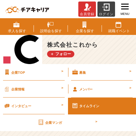
MENU
会員登録
ログイン
【企
画
立
求人を
探す
説明会を
探す
企業を
探す
就職
イベント
案、
広
株式会社これから
告
＋ フォロー
提
案
が
>
>
企業TOP
募集
し
た
い
>
>
企業情報
メンバー
人
必
>
見】
インタビュー
タイムライン
通
販
>
企業マンガ
コ
ン