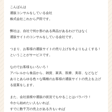
ン】
こんばんは
|
通販コンサルをしている会社
ベ
株式会社これから戸田です。
ン
チ
ャ
弊社は、自社で何か形のある商品があるわけではなく
ー・
通販サイトのコンサルをしている会社です。
成
長
つまり、お客様の通販サイトの売り上げを今よりもよくする！
企
ということがサービスです。
業
か
なのでお客様もいろいろ！
ら
ス
アパレルから食品から、雑貨、家具、医療、美容、などなど
カ
ありとあらゆる色々な職種のお客様の通販サイトの売上を上げ
ウ
る提案をします。
ト
が
また、会社規模や通販の状況でもやることはバラバラ！
届
今から始めたい人もいれば、
く
すでに数千万の売上がある方もいれば
就