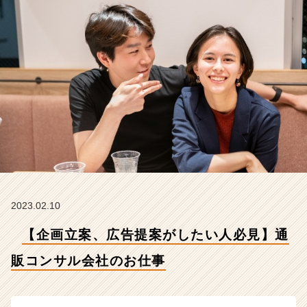
サ
ル
会
社
の
お
仕
事
【株
式
会
社
こ
れ
か
2023.02.10
ら
【企画立案、広告提案がしたい人必見】通
の
タ
販コンサル会社のお仕事
イ
ム
ラ
イ