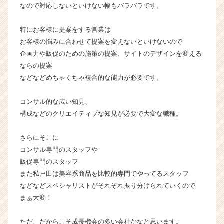
活
なので対応しないといけない幅もバラバラです。
サ
イ
特にお客様に提案をする営業は
ト
お客様の悩みに合わせて提案を変えないといけないので
チ
企画力や販促のための施策の提案、サイトのデザインを変える
ア
ならの提案
キ
などなどめちゃくちゃ複合的な能力が必要です。
ャ
リ
ア
コンサル的な広い知見、
（C
構成などのクリエイティブな知見が必要で大変な職種。
h
e
さらにそこに
e
コンサル専門のスタッフや
r
販促専門のスタッフ
C
a
また私戸田は美容系商品を比較的専門でやってるスタッフ
r
などなどスペシャリストがそれぞれ振り分けられていくので
e
まぁ大変！
e
r）
ただ、だからこそ成長機会の多い会社かなと思います。