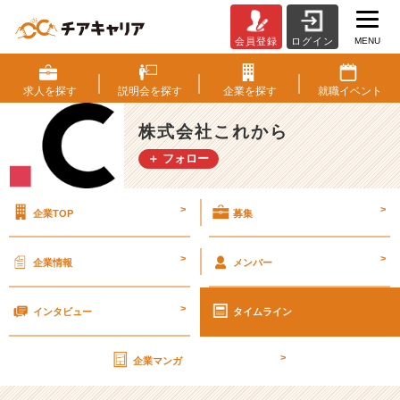
MENU
会員登録
ログイン
色々
な
会
求人を
探す
説明会を
探す
企業を
探す
就職
イベント
社
を
株式会社これから
み
＋ フォロー
た
け
ど
>
>
企業TOP
募集
こ
の
会
>
>
企業情報
メンバー
社
が
>
1
インタビュー
タイムライン
番
す
>
企業マンガ
ご
か