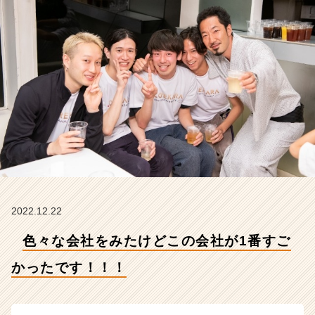
っ
た
で
す！！！
【株
式
会
社
こ
れ
か
ら
の
タ
イ
2022.12.22
ム
色々な会社をみたけどこの会社が1番すご
ラ
イ
かったです！！！
ン】
|
ベ
ン