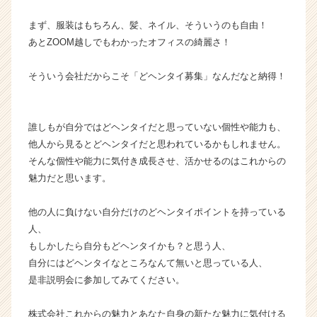
チ
ア
まず、服装はもちろん、髪、ネイル、そういうのも自由！
キ
あとZOOM越しでもわかったオフィスの綺麗さ！
ャ
リ
そういう会社だからこそ「どヘンタイ募集」なんだなと納得！
ア
（C
h
e
誰しもが自分ではどヘンタイだと思っていない個性や能力も、
e
他人から見るとどヘンタイだと思われているかもしれません。
r
そんな個性や能力に気付き成長させ、活かせるのはこれからの
C
魅力だと思います。
a
r
他の人に負けない自分だけのどヘンタイポイントを持っている
e
人、
e
r）
もしかしたら自分もどヘンタイかも？と思う人、
自分にはどヘンタイなところなんて無いと思っている人、
是非説明会に参加してみてください。
株式会社これからの魅力とあなた自身の新たな魅力に気付ける