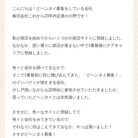
チ
こんにちは！どヘンタイ募集をしている会社、
ャ
株式会社これから23卒内定者の小野です！
ー・
成
長
企
私が就活を始めてからいくつかの就活サイトに登録しました。
業
なかなか、思い通りに就活が進まない中で1番最後にチアキャ
か
リアに登録しました。
ら
ス
色々と会社を調べてるなかで、
カ
そこで1番最初に目に飛び込んできた、「どヘンタイ募集！」
ウ
のインパクトが強すぎる会社。
ト
が
少し戸惑いながらも説明会に参加させていただきましたが、
届
思っていたどヘンタイとは全然違いました。
く
就
さすがに、色々なサイトに登録してて
活
色々と会社をみてきているので
サ
それなりに目はこえてきてるなか、やっぱ違いました！
イ
さすがどヘンタイ募集！
ト