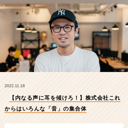
い
ろ
ん
な
「音」
の
集
合
体
【株
式
会
社
こ
れ
2022.11.18
か
【内なる声に耳を傾けろ！】株式会社これ
ら
の
からはいろんな「音」の集合体
タ
イ
ム
ラ