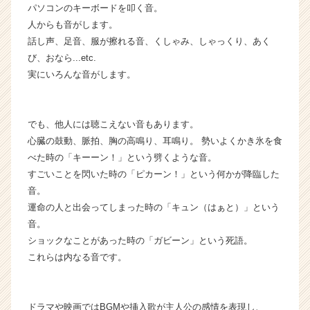
就
パソコンのキーボードを叩く音。
活
人からも音がします。
サ
話し声、足音、服が擦れる音、くしゃみ、しゃっくり、あく
イ
び、おなら...etc.
ト
実にいろんな音がします。
チ
ア
キ
ャ
でも、他人には聴こえない音もあります。
リ
心臓の鼓動、脈拍、胸の高鳴り、耳鳴り。 勢いよくかき氷を食
ア
べた時の「キーーン！」という劈くような音。
（C
すごいことを閃いた時の「ピカーン！」という何かが降臨した
h
音。
e
運命の人と出会ってしまった時の「キュン（はぁと）」という
e
音。
r
C
ショックなことがあった時の「ガビーン」という死語。
a
これらは内なる音です。
r
e
e
ドラマや映画ではBGMや挿入歌が主人公の感情を表現し、