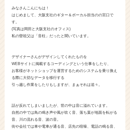
イ
みなさんこんにちは！
ン】
はじめまして、大阪支社のギター＆ボーカル担当のの宮口で
|
す。
ベ
(写真は岡田と大阪支社のオフィス)
ン
チ
私の曽祖父は「音柱」だったと聞いています。
ャ
ー・
成
デザイナーさんがデザインしてくれたものを
長
WEBサイトに掲載するコーディングという仕事をしたり、
企
お客様がネットショップを運営するためのシステムを乗り換え
業
る際に大切なデータを移行する
か
ら
引っ越し作業をしたりもしますが、まぁそれは追々。
ス
カ
ウ
話が反れてしまいましたが、世の中は音に溢れています。
ト
自然の中では鳥の鳴き声や風が吹く音、落ち葉が地面を転がる
が
音、川の流れる音、波の音。
届
街や会社では車や電車が通る音、店先の喧噪、電話の鳴る音、
く