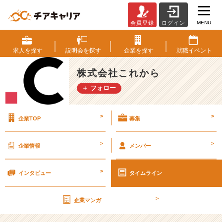
MENU
会員登録
ログイン
【内
な
る
求人を
探す
説明会を
探す
企業を
探す
就職
イベント
声
に
株式会社これから
耳
＋ フォロー
を
傾
け
>
>
企業TOP
募集
ろ！】
株
式
>
>
企業情報
メンバー
会
社
>
こ
インタビュー
タイムライン
れ
か
>
企業マンガ
ら
は