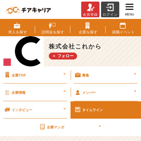
MENU
会員登録
ログイン
人
見
知
求人を
探す
説明会を
探す
企業を
探す
就職
イベント
り
で
株式会社これから
も
＋ フォロー
セ
ー
ル
>
>
企業TOP
募集
ス
で
き
>
>
企業情報
メンバー
ま
す
>
【株
インタビュー
タイムライン
式
会
>
企業マンガ
社
こ