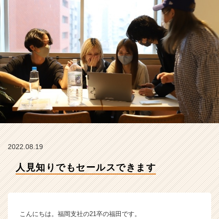
れ
か
ら
の
タ
イ
ム
ラ
イ
ン】
|
ベ
ン
チ
ャ
2022.08.19
ー・
人見知りでもセールスできます
成
長
企
業
か
こんにちは。福岡支社の21卒の福田です。
ら