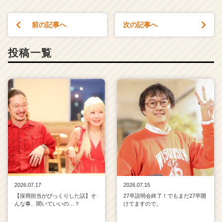
e
r
前の記事へ
次の記事へ
C
a
r
投稿一覧
e
e
r）
2026.07.17
2026.07.15
【採用担当がびっくりした話】そ
27卒説明会終了！でもまだ27卒開
んな事、聞いていいの…？
けてますので。