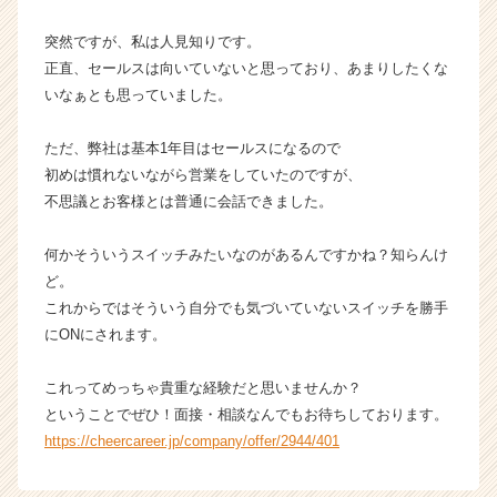
ス
突然ですが、私は人見知りです。
カ
ウ
正直、セールスは向いていないと思っており、あまりしたくな
ト
いなぁとも思っていました。
が
届
ただ、弊社は基本1年目はセールスになるので
く
初めは慣れないながら営業をしていたのですが、
就
不思議とお客様とは普通に会話できました。
活
サ
イ
何かそういうスイッチみたいなのがあるんですかね？知らんけ
ト
ど。
チ
これからではそういう自分でも気づいていないスイッチを勝手
ア
にONにされます。
キ
ャ
これってめっちゃ貴重な経験だと思いませんか？
リ
ということでぜひ！面接・相談なんでもお待ちしております。
ア
（C
https://cheercareer.jp/company/offer/2944/401
h
e