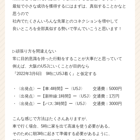
最短で小さな成功を獲得するにはまずは、真似することかなと
思うので
社内でたくさんいろんな先輩とのコネクションを増やして
良いところを全部真似する勢いで学んでいこうと思います！
▷頑張り方を間違えない
常に目的意識を持った行動をすることが大事だと思っていて
例えば、大阪のUSJにいくことが目的なら
『2022年3月6日 9時にUSJ着く』と仮定する
・〈出発点〉ー【車:4時間】ー〈USJ〉 交通費：5000円
・〈出発点〉ー【新幹線:1時間】ー〈USJ〉交通費：1万円
・〈出発点〉ー【バス:3時間】ー〈USJ〉 交通費：3000円
こんな感じで方法はたくさんありますが、
車で行く場合、5時に家を出て高速を使う必要がある。
そのために朝3時に起きて準備する必要があるように、