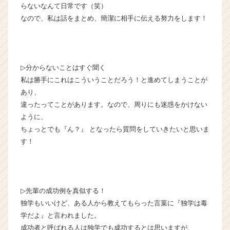
（C
らないなんて日常です（笑）
h
なので、私は話をまとめ、簡潔に相手に伝える努力をします！
e
e
r
C
▷分からないことはすぐ聞く
a
私は勝手にこれはこういうことだろう！と進めてしまうことが
r
e
あり、
e
違ったってことがあります。なので、周りにも迷惑をかけない
r）
ように、
ちょっとでも『ん？』 となったら質問をしていきたいと思いま
す！
▷先輩の成功例を真似する！
独学もいいけど、ある人から教えてもらった言葉に『独学は毒
学だよ』と言われました。
成功者と呼ばれる人は独学でも成功するとは思いますが、