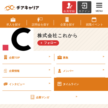
MENU
会員登録
ログイン
2
2
卒
求人を
探す
説明会を
探す
企業を
探す
就職
イベント
の”か
な
株式会社これから
り
＋ フォロー
リ
ア
ル”な
>
>
企業TOP
募集
1
年
目
>
>
企業情報
メンバー
の
T
>
O
インタビュー
タイムライン
D
O！
>
企業マンガ
【株
式