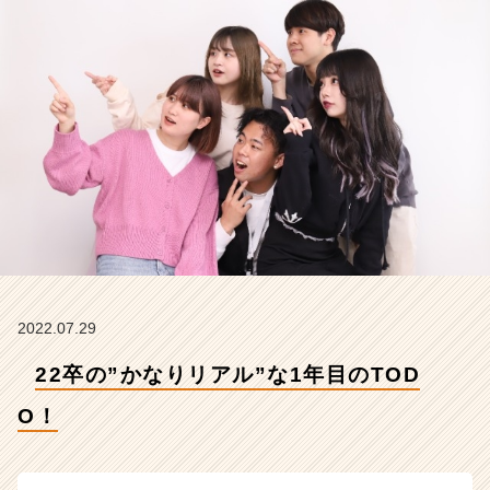
会
社
こ
れ
か
ら
の
タ
イ
ム
ラ
イ
ン】
|
ベ
2022.07.29
ン
22卒の”かなりリアル”な1年目のTOD
チ
ャ
O！
ー・
成
長
企