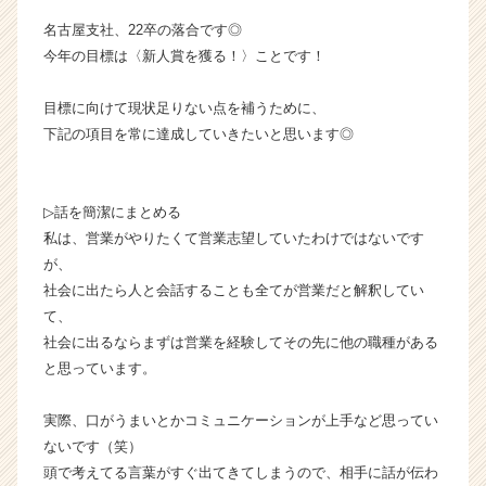
業
名古屋支社、22卒の落合です◎
か
今年の目標は〈新人賞を獲る！〉ことです！
ら
ス
目標に向けて現状足りない点を補うために、
カ
ウ
下記の項目を常に達成していきたいと思います◎
ト
が
届
▷話を簡潔にまとめる
く
私は、営業がやりたくて営業志望していたわけではないです
就
が、
活
社会に出たら人と会話することも全てが営業だと解釈してい
サ
イ
て、
ト
社会に出るならまずは営業を経験してその先に他の職種がある
チ
と思っています。
ア
キ
実際、口がうまいとかコミュニケーションが上手など思ってい
ャ
ないです（笑）
リ
頭で考えてる言葉がすぐ出てきてしまうので、相手に話が伝わ
ア