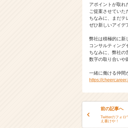
アポイントが取れ
ア
ご提案させていた
キ
ャ
ちなみに、まだテ
リ
ぜひ新しいアイデ
ア
（C
弊社は積極的に新
h
コンサルティング
e
ちなみに、弊社の
e
数字の取り合いや
r
C
a
一緒に働ける仲間
r
https://cheercaree
e
e
r）
前の記事へ
Twitterの
え書けや！