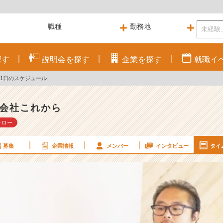
探す
説明会を
探す
企業を
探す
就職
イ
1日のスケジュール
会社これから
ォロー
募集
企業情報
メンバー
インタビュー
タイ