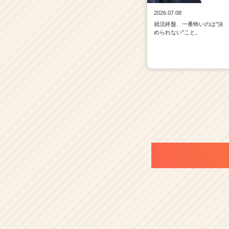
2026.07.08
就活終盤、一番怖いのは"決
められない"こと。