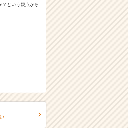
か？という観点から
報！