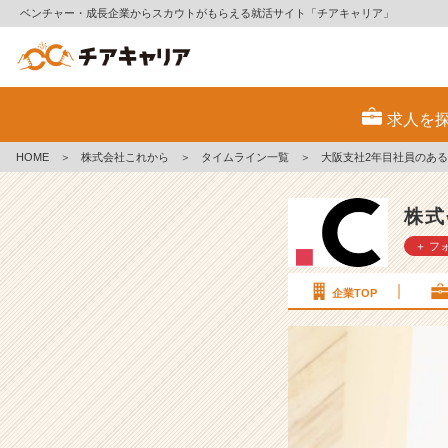
ベンチャー・成長企業からスカウトがもらえる就活サイト「チアキャリア」
大
阪
求人を
支
社
HOME
＞
株式会社これから
＞
タイムライン一覧
＞
大阪支社2年目社員のある
2
年
目
株式
社
＋ フ
員
の
あ
企業TOP
る
1
日
の
ス
ケ
ジ