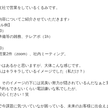
支社で営業をしているくるみです。
内容についてご紹介させていただきます♪
ール例】
00）
準備等の雑務、テレアポ（1h）
00）
営業2件（zoom）、社内ミーティング。
いはあるかと思いますが、大体こんな感じです。
人はキラキラしているイメージでした（私だけ？）
、そのイメージの下には泥臭い努力が隠されているんだなぁと
予約もできないくらい電話嫌いな私でしたが、
安心ください！笑
で今課題に気づいていなが困っている、未来のお客様に出会え