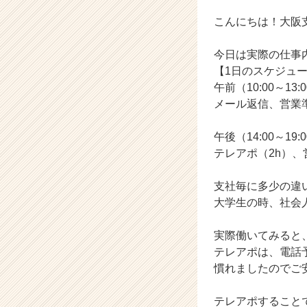
チ
ャ
こんにちは！大阪
ー・
成
今日は実際の仕事
長
【1日のスケジュ
企
午前（10:00～13:
業
メール返信、営業
か
ら
ス
午後（14:00～19:
カ
テレアポ（2h）、
ウ
ト
支社毎に多少の違
が
大学生の時、社会
届
く
就
実際働いてみると
活
テレアポは、電話
サ
慣れましたのでご
イ
ト
テレアポすること
チ