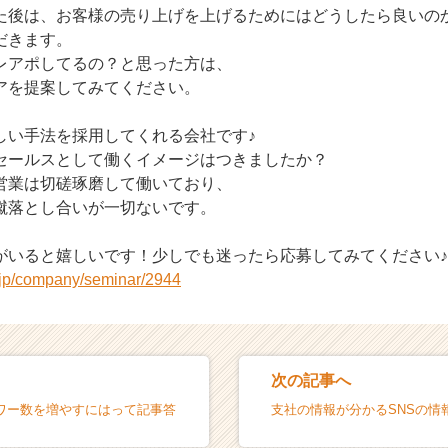
た後は、お客様の売り上げを上げるためにはどうしたら良いの
だきます。
レアポしてるの？と思った方は、
アを提案してみてください。
しい手法を採用してくれる会社です♪
セールスとして働くイメージはつきましたか？
営業は切磋琢磨して働いており、
蹴落とし合いが一切ないです。
がいると嬉しいです！少しでも迷ったら応募してみてください♪
r.jp/company/seminar/2944
次の記事へ
フォロワー数を増やすにはって記事答
支社の情報が分かるSNSの情