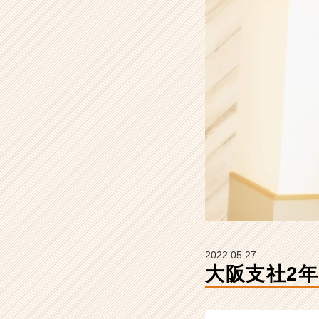
ュ
ー
ル
【株
式
会
社
こ
れ
か
ら
の
タ
イ
ム
ラ
イ
2022.05.27
ン】
大阪支社2
|
ベ
ン