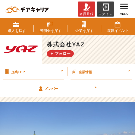
MENU
会員登録
ログイン
好
き
な
求人を
探す
説明会を
探す
企業を
探す
就職
イベント
も
の
株式会社YAZ
で
＋ フォロー
リ
フ
レ
>
>
企業TOP
企業情報
ッ
シ
ュ！
>
メンバー
【株
式
会
社
Y
A
Z