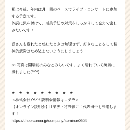
a
私は今後、年内は月一回のペースでライブ・コンサートに参加
r
e
する予定です。
e
体調に気を付けて、感染予防や対策をしっかりして全力で楽し
r）
みたいです！
皆さんも疲れたと感じたときは無理せず、好きなことをして精
神的疲労はため込まないようにしましょう！
ps.写真は開場前のみなとみらいです。よく晴れていて綺麗に
撮れました(*^^*)
★ ★ ★ ★ ★ ★ ★ ★ ★
＜株式会社YAZの説明会情報はコチラ＞
【オンライン説明会】IT業界・将来像に！代表田中も登場しま
す！
https://cheercareer.jp/company/seminar/2839