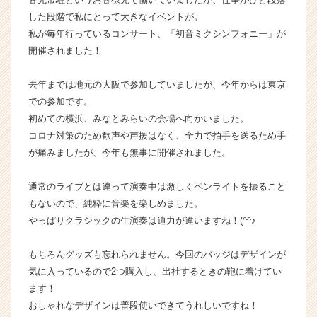
ト
した段階で私にとって大きなイベントが。
が
私が毎年行っているコンサート、「初音ミクシンフォニー」が
届
開催されました！
く
就
去年までは地元の大阪で参加していましたが、今年からは東京
活
での参加です。
サ
イ
初めての横浜、みなとみらいの会場へ向かいました。
ト
コロナ対策のため歓声や声援はなく、全力で拍手を送るため手
チ
が痛みましたが、今年も無事に開催されました。
ア
キ
通常のライブとは違って演奏中は激しくペンライトを振ること
ャ
もないので、純粋に音楽を楽しめました。
リ
やっぱりクラシックの生演奏は迫力が違いますね！(^^♪
ア
（C
h
もちろんグッズも忘れられません。今回のバッジはデザインが
e
気に入っているので2つ購入し、出社するときの鞄に着けてい
e
ます！
r
おしゃれなデザインは普段使いできてうれしいですね！
C