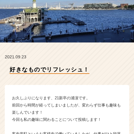
の
タ
イ
ム
ラ
イ
ン】
|
ベ
2021.09.23
ン
チ
好きなものでリフレッシュ！
ャ
ー・
成
長
企
お久しぶりになります、21新卒の浦濵です。
業
前回から時間が経ってしまいましたが、変わらず仕事も趣味も
か
楽しんでいます！
ら
今回も私の趣味に関わることについて投稿します！
ス
カ
ウ
客先常駐というお客様先で働いていましたが、仕事がひと段落