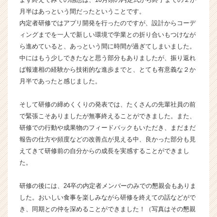
ト
月半はあっという間だったということです。
が
内定者研修ではアプリ開発を行ったのですが、設計からコーデ
届
ィングまでを一人で新しい環境で学業との折り合いもつけなが
く
ら進めていると、あっという間に時間が過ぎてしまいました。
就
中にはもう少しできたなと思う部分もありましたが、振り返れ
活
ば報連相の経験から技術的な進歩までと、とても有意義な２か
サ
イ
月半であったと感じました。
ト
チ
そして研修の締めくくりの発表では、たくさんの先輩社員の前
ア
で緊張こそありましたが無事終えることができました。また、
キ
研修での行動や成果物のフィードバックもいただき、まだまだ
ャ
報告の仕方や頻度などの改善点が見える中、良かった部分も見
リ
えてきて研修前の自分からの成長を実感することができまし
ア
（C
た。
h
e
研修の後には、24卒の内定者メンバーのみでの懇親会もありま
e
した。おいしい食事を楽しみながら研修を終えての話などがで
r
き、同期との仲を深めることができました！（写真はその懇親
C