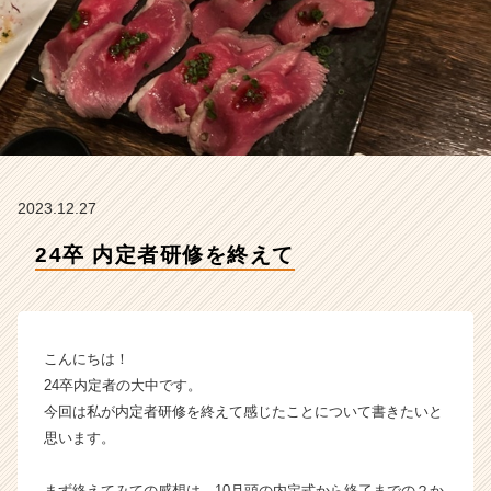
の
タ
イ
ム
ラ
イ
ン】
|
ベ
2023.12.27
ン
チ
24卒 内定者研修を終えて
ャ
ー・
成
長
企
こんにちは！
業
24卒内定者の大中です。
か
今回は私が内定者研修を終えて感じたことについて書きたいと
ら
思います。
ス
カ
ウ
まず終えてみての感想は、10月頭の内定式から終了までの２か