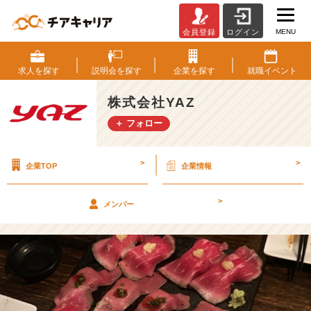
MENU
会員登録
ログイン
2
4
卒
求人を
探す
説明会を
探す
企業を
探す
就職
イベント
内
定
株式会社YAZ
者
＋ フォロー
研
修
を
>
>
企業TOP
企業情報
終
え
て
>
メンバー
【株
式
会
社
Y
A
Z