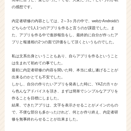
カ
の感想です。
ウ
ト
内定者研修の内容としては、2～3ヶ月の中で、webかAndroidの
が
どちらかで1人1つのアプリを作ると言うのが課題でした。ま
届
た、アプリを作る中で進捗報告をし、最終的に自分が作ったア
く
プリと報連相の2つの面で評価をして頂くというものでした。
就
活
サ
私は文系出身ということもあり、自らアプリを作るということ
イ
は生まれて初めての事でした。
ト
最初に内定者研修の内容を聞いた時、本当に成し遂げることが
チ
出来るのかとても不安でした。
ア
しかし、自分の作りたいアプリを発表した時に、YAZの方々か
キ
ら色んなアドバイスを頂き、まずは簡単でシンプルなアプリを
ャ
リ
作ることを目標にしました。
ア
結果、できたアプリは、文字を表示させることがメインのもの
（C
で、不便な部分も多かったけれど、何とか作り終え、内定者研
h
修を無事終わらせることが出来ました。
e
e