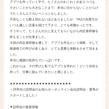
アプリを作っていく中で、たくさんのわくわくがありつつも、
r
小さいことから大きなことまで、本当に分からないことだらけ
C
a
でたくさんエスカレーションもしました。
r
不安なことも数え切れないほどありましたが、YAZの先輩方が
e
いつも優しい言葉を掛けて下さり、とても有難かったです。
e
そうやって、たくさんの人に支えてもらいながら内定者研修を
r）
終えることが出来ました。
今回の内定者研修を通して、アプリを作るという体験、そして
報連相での学びが多くあり、とても貴重な体験をさせて頂きま
した。
本当に感謝の気持ちでいっぱいです。
これからは、その学びと私でもアプリを作れた！という自信も
持って、仕事に励んでいきたいと感じました。
★★★★★★★★★★★★★★★★★★★★★
＜24卒向け説明会のお知らせ＞オンライン会社説明会・選考が
スタートしました！
▼説明会の最新情報