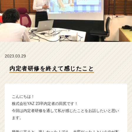
A
Z
の
タ
イ
ム
ラ
イ
ン】
2023.03.29
|
ベ
内定者研修を終えて感じたこと
ン
チ
ャ
ー・
成
こんにちは！
長
株式会社YAZ 23卒内定者の田尻です！
企
今回は内定者研修を通して私が感じたことをお話したいと思い
業
ます。
か
ら
ス
簡単に言うと、楽しかった！でも、大変だった！というのが私