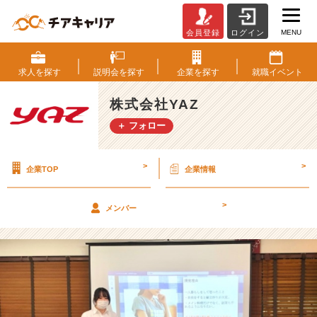
MENU
会員登録
ログイン
内
定
者
求人を
探す
説明会を
探す
企業を
探す
就職
イベント
研
修
株式会社YAZ
を
＋ フォロー
終
え
て
>
>
企業TOP
企業情報
感
じ
た
>
メンバー
こ
と
【株
式
会
社
Y