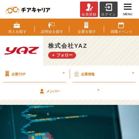
MENU
会員登録
ログイン
2
2
新
求人を
探す
説明会を
探す
企業を
探す
就職
イベント
卒
は
株式会社YAZ
じ
＋ フォロー
め
て
の
>
>
企業TOP
企業情報
実
務！
【株
>
メンバー
式
会
社
Y
A
Z
の