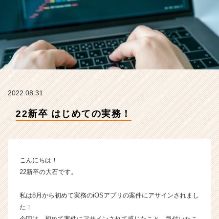
タ
イ
ム
ラ
イ
ン】
|
ベ
ン
2022.08.31
チ
ャ
22新卒 はじめての実務！
ー・
成
長
企
業
こんにちは！
か
22新卒の大石です。
ら
ス
私は8月から初めて実務のiOSアプリの案件にアサインされまし
カ
た！
ウ
ト
今回は、初めて案件にアサインされて感じたこと、気付いたこ