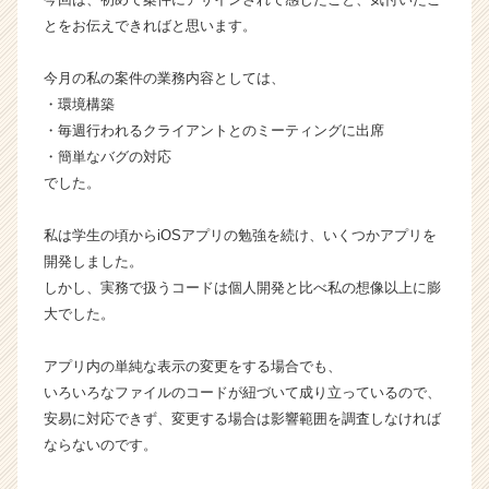
が
とをお伝えできればと思います。
届
く
今月の私の案件の業務内容としては、
就
・環境構築
活
・毎週行われるクライアントとのミーティングに出席
サ
・簡単なバグの対応
イ
ト
でした。
チ
ア
私は学生の頃からiOSアプリの勉強を続け、いくつかアプリを
キ
開発しました。
ャ
しかし、実務で扱うコードは個人開発と比べ私の想像以上に膨
リ
大でした。
ア
（C
h
アプリ内の単純な表示の変更をする場合でも、
e
いろいろなファイルのコードが紐づいて成り立っているので、
e
安易に対応できず、変更する場合は影響範囲を調査しなければ
r
ならないのです。
C
a