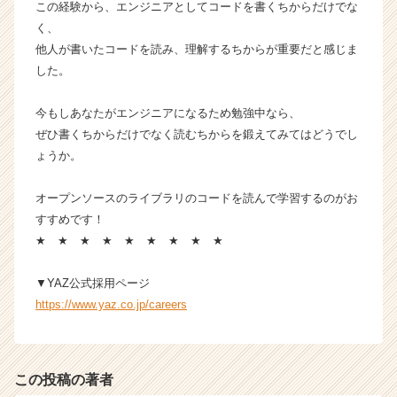
この経験から、エンジニアとしてコードを書くちからだけでな
r
く、
e
e
他人が書いたコードを読み、理解するちからが重要だと感じま
r）
した。
今もしあなたがエンジニアになるため勉強中なら、
ぜひ書くちからだけでなく読むちからを鍛えてみてはどうでし
ょうか。
オープンソースのライブラリのコードを読んで学習するのがお
すすめです！
★ ★ ★ ★ ★ ★ ★ ★ ★
▼YAZ公式採用ページ
https://www.yaz.co.jp/careers
この投稿の著者