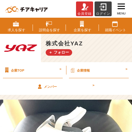
MENU
会員登録
ログイン
Y
A
Z
求人を
探す
説明会を
探す
企業を
探す
就職
イベント
の
x
株式会社YAZ
R！！
＋ フォロー
【株
式
会
>
>
企業TOP
企業情報
社
Y
A
>
メンバー
Z
の
タ
イ
ム
ラ
イ