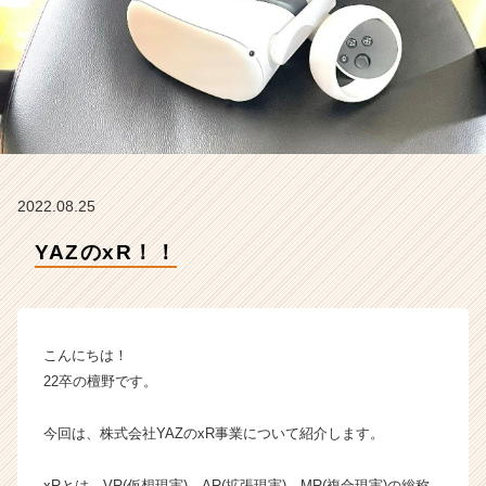
ン】
|
ベ
ン
チ
ャ
ー・
成
長
2022.08.25
企
業
YAZのxR！！
か
ら
ス
カ
ウ
こんにちは！
ト
22卒の檀野です。
が
届
今回は、株式会社YAZのxR事業について紹介します。
く
就
活
xRとは、VR(仮想現実)、AR(拡張現実)、MR(複合現実)の総称