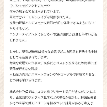
サ
で、ショッピングセンターや
イ
何かの展示会でも活用されています。
ト
最近ではバーチャルライブが開催されたり、
チ
今後の展望としてスポーツ観戦がVRで体験できるようになっ
ア
たりするなど、
キ
エンターテイメントにおけるxR技術の展開が想像しやすいかも
ャ
リ
しれません。
ア
（C
しかし、現在xR技術は様々な企業で起こる問題を解決する手段
h
としても活用されています。
e
危険な現場での仕事や、実務だとコストがかかるため簡単には
e
研修が行えない現場、
r
不動産の内見がスマートフォンやVRゴーグルで体験できるな
C
a
どの例も挙げられます。
r
e
株式会社YAZでは、コロナ禍でリモート採用が進んだことによ
e
り、企業訪問やオフィス見学などの機会が減少し、採用応募者
r）
がその企業で働くイメージを掴みづらい課題があると考えま