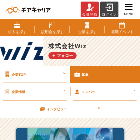
MENU
会員登録
ログイン
株
式
会
求人を
探す
説明会を
探す
企業を
探す
就職
イベント
社
W
株式会社Wiz
i
＋ フォロー
z
の
採
>
企業TOP
募集
用/
求
人
>
>
企業情報
メンバー
一
覧
>
-
インタビュー
1
0
0
0