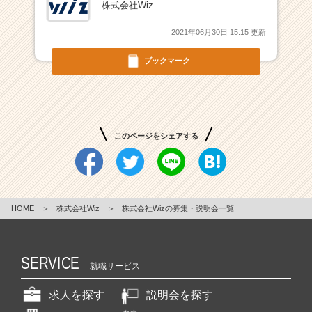
株式会社Wiz
T
の
2021年06月30日 15:15 更新
総
合
ブックマーク
商
社
|
ベ
ン
このページをシェアする
チ
ャ
ー・
成
長
HOME
＞
株式会社Wiz
＞
株式会社Wizの募集・説明会一覧
企
業
か
SERVICE
ら
就職サービス
ス
カ
求人を探す
説明会を探す
ウ