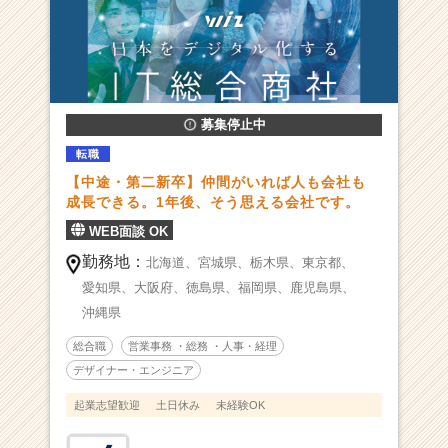
名
越
え
の
メ
ガ
募集停止中
ベ
ン
転職
チ
【中途・第二新卒】仲間がいれば人も会社も
ャ
成長できる。1年後、そう思える会社です。
ー！
WEB面談 OK
課
題
勤務地：
北海道、
宮城県、
栃木県、
東京都、
を
愛知県、
大阪府、
徳島県、
福岡県、
鹿児島県、
D
沖縄県
X
で
総合職
営業事務 ・総務 ・人事・経理
解
デザイナー・エンジニア
決
す
起業志望歓迎
土日休み
未経験OK
る
I