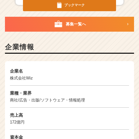
届
ブックマーク
く
就
活
募集一覧へ
サ
イ
ト
企業情報
チ
ア
キ
ャ
企業名
リ
株式会社Wiz
ア
（C
業種・業界
h
商社/広告・出版/ソフトウェア・情報処理
e
e
r
売上高
C
172億円
a
r
資本金