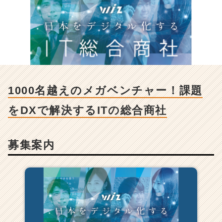
え
の
メ
ガ
ベ
ン
チ
ャ
ー！
1000名越えのメガベンチャー！課題
課
題
をDXで解決するITの総合商社
を
D
X
募集案内
で
解
決
す
る
I
T
の