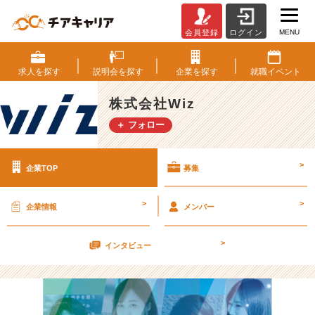
MENU
会員登録
ログイン
株
式
会
求人を
探す
説明会を
探す
企業を
探す
就職
イベント
社
W
株式会社Wiz
i
＋ フォロー
z
の
採
>
企業TOP
募集
用/
求
人
>
>
企業情報
メンバー
-
1
>
0
インタビュー
0
0
名
越