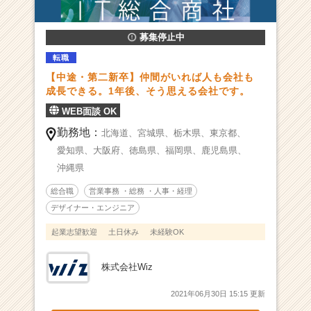
総
合
募集停止中
商
社
転職
|
【中途・第二新卒】仲間がいれば人も会社も
ベ
成長できる。1年後、そう思える会社です。
ン
WEB面談 OK
チ
ャ
勤務地：
北海道、
宮城県、
栃木県、
東京都、
ー・
愛知県、
大阪府、
徳島県、
福岡県、
鹿児島県、
成
沖縄県
長
企
総合職
営業事務 ・総務 ・人事・経理
業
デザイナー・エンジニア
か
ら
起業志望歓迎
土日休み
未経験OK
ス
カ
株式会社Wiz
ウ
ト
2021年06月30日 15:15 更新
が