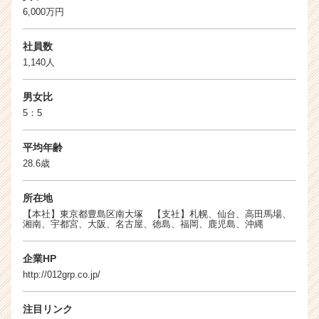
e
6,000万円
e
r）
社員数
1,140人
男女比
5：5
平均年齢
28.6歳
所在地
【本社】東京都豊島区南大塚 【支社】札幌、仙台、高田馬場、
湘南、宇都宮、大阪、名古屋、徳島、福岡、鹿児島、沖縄
企業HP
http://012grp.co.jp/
注目リンク