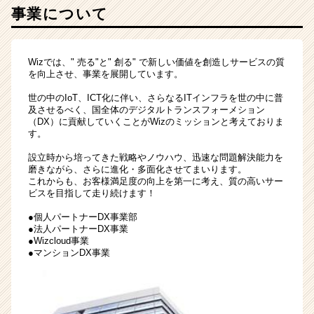
事業について
会
社
で
す。
Wizでは、" 売る"と" 創る" で新しい価値を創造しサービスの質
|
を向上させ、事業を展開しています。
ベ
世の中のIoT、ICT化に伴い、さらなるITインフラを世の中に普
ン
及させるべく、国全体のデジタルトランスフォーメション
チ
（DX）に貢献していくことがWizのミッションと考えておりま
ャ
す。
ー・
設立時から培ってきた戦略やノウハウ、迅速な問題解決能力を
成
磨きながら、さらに進化・多面化させてまいります。
長
これからも、お客様満足度の向上を第一に考え、質の高いサー
企
ビスを目指して走り続けます！
業
●個人パートナーDX事業部
か
●法人パートナーDX事業
ら
●Wizcloud事業
ス
●マンションDX事業
カ
ウ
ト
が