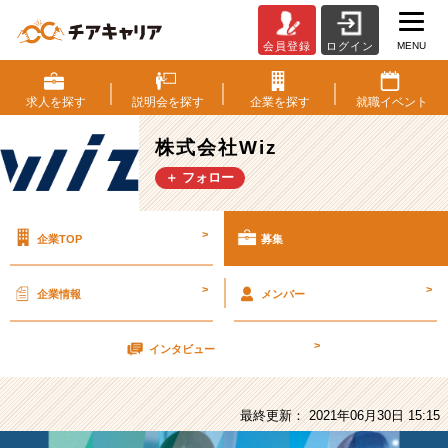
MENU
会員登録
ログイン
株
式
会
求人を
探す
説明会を
探す
企業を
探す
就職
イベント
社
Wiz
株式会社Wiz
の
＋ フォロー
採
用/
求
>
企業TOP
募集
人
-
【中
>
>
企業情報
メンバー
途・
第
>
二
インタビュー
新
卒】
仲
最終更新： 2021年06月30日 15:15
間