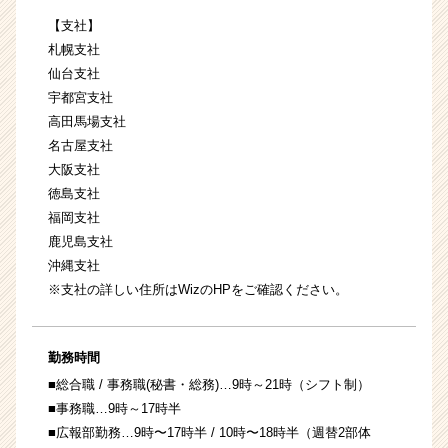
【支社】
札幌支社
仙台支社
宇都宮支社
高田馬場支社
名古屋支社
大阪支社
徳島支社
福岡支社
鹿児島支社
沖縄支社
※支社の詳しい住所は
WizのHP
をご確認ください。
勤務時間
■総合職 / 事務職(秘書・総務)…9時～21時（シフト制）
■事務職…9時～17時半
■広報部勤務…9時〜17時半 / 10時〜18時半（週替2部体