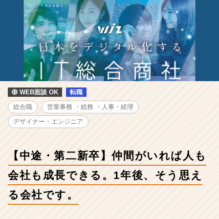
が
い
れ
ば
人
も
会
社
も
WEB面談 OK
転職
成
長
総合職
営業事務 ・総務 ・人事・経理
で
デザイナー・エンジニア
き
る。
1
【中途・第二新卒】仲間がいれば人も
年
後、
会社も成長できる。1年後、そう思え
そ
う
る会社です。
思
え
る