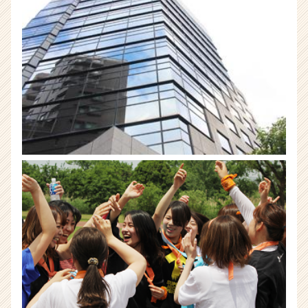
届
く
就
活
サ
イ
ト
チ
ア
キ
ャ
リ
ア
（CheerCareer）