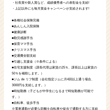
・社長賞や新人賞など、成績優秀者への表彰金を支給!
・上記以外にも毎月賞金キャンペーンが支給されます!
■各種社会保険完備
■あんしん入院保険
■健康診断
■勤労感謝手当
■保育ママ手当
■クリスマス手当
■交通費全額支給
■引越し支援金（※条件による）
■住宅支援制度（課長代理は家賃の25％、課長以上は家賃の
50％を補助します。）
■ジム de リフ制度（会社指定ジムに月4回以上通う場合、
3000円を支給します。）
■時短勤務（子どもが中学生になるまで時短勤務が可能で
す。）
■自転車、徒歩手当
※電車通勤が必要な距離を自転車や徒歩で通勤する方に支給