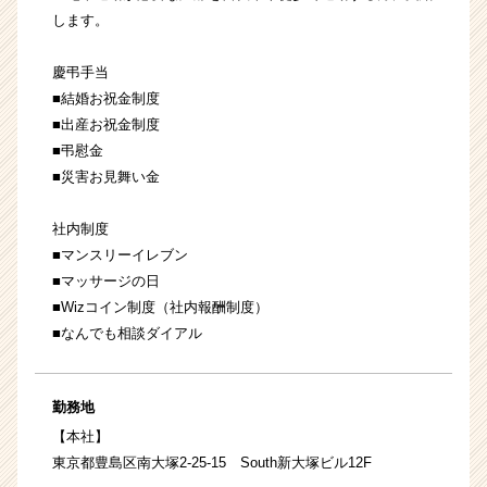
します。
慶弔手当
■結婚お祝金制度
■出産お祝金制度
■弔慰金
■災害お見舞い金
社内制度
■マンスリーイレブン
■マッサージの日
■Wizコイン制度（社内報酬制度）
■なんでも相談ダイアル
勤務地
【本社】
東京都豊島区南大塚2-25-15 South新大塚ビル12F