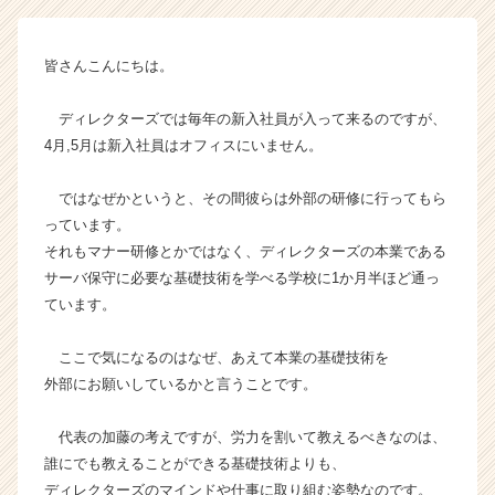
の
タ
イ
皆さんこんにちは。
ム
ラ
ディレクターズでは毎年の新入社員が入って来るのですが、
イ
ン】
4月,5月は新入社員はオフィスにいません。
|
ベ
ではなぜかというと、その間彼らは外部の研修に行ってもら
ン
っています。
チ
それもマナー研修とかではなく、ディレクターズの本業である
ャ
サーバ保守に必要な基礎技術を学べる学校に1か月半ほど通っ
ー・
ています。
成
長
企
ここで気になるのはなぜ、あえて本業の基礎技術を
業
外部にお願いしているかと言うことです。
か
ら
代表の加藤の考えですが、労力を割いて教えるべきなのは、
ス
誰にでも教えることができる基礎技術よりも、
カ
ディレクターズのマインドや仕事に取り組む姿勢なのです。
ウ