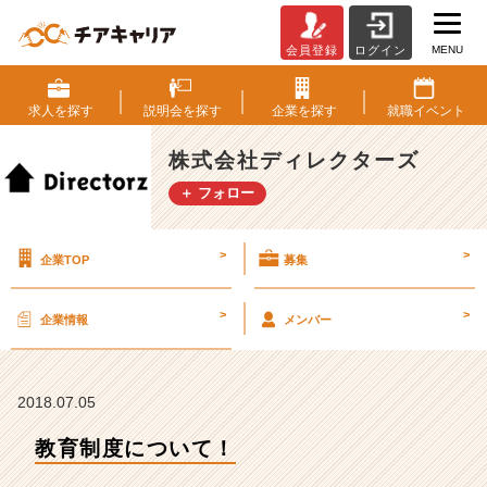
MENU
会員登録
ログイン
教
育
制
求人を
探す
説明会を
探す
企業を
探す
就職
イベント
度
に
株式会社ディレクターズ
つ
＋ フォロー
い
て！
【株
>
>
企業TOP
募集
式
会
社
>
>
企業情報
メンバー
デ
ィ
レ
ク
2018.07.05
タ
教育制度について！
ー
ズ