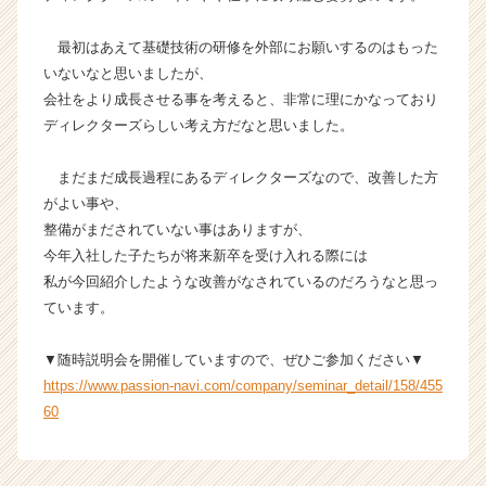
ト
が
最初はあえて基礎技術の研修を外部にお願いするのはもった
届
いないなと思いましたが、
く
会社をより成長させる事を考えると、非常に理にかなっており
就
ディレクターズらしい考え方だなと思いました。
活
サ
まだまだ成長過程にあるディレクターズなので、改善した方
イ
ト
がよい事や、
チ
整備がまだされていない事はありますが、
ア
今年入社した子たちが将来新卒を受け入れる際には
キ
私が今回紹介したような改善がなされているのだろうなと思っ
ャ
ています。
リ
ア
▼随時説明会を開催していますので、ぜひご参加ください▼
（C
h
https://www.passion-navi.com/company/seminar_detail/158/455
e
60
e
r
C