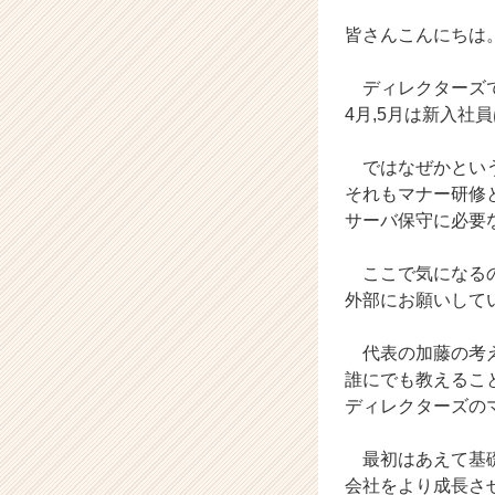
ズ
皆さんこんにちは
の
タ
イ
ディレクターズで
ム
4月,5月は新入社
ラ
イ
ではなぜかという
ン】
それもマナー研修
|
サーバ保守に必要
ベ
ン
チ
ここで気になるの
ャ
外部にお願いして
ー・
成
代表の加藤の考え
長
誰にでも教えるこ
企
ディレクターズの
業
か
ら
最初はあえて基礎
ス
会社をより成長さ