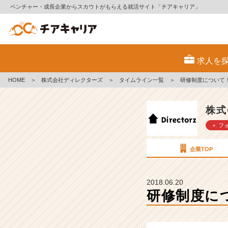
ベンチャー・成長企業からスカウトがもらえる就活サイト「チアキャリア」
研
修
求人を
制
度
HOME
＞
株式会社ディレクターズ
＞
タイムライン一覧
＞
研修制度について
に
つ
い
株式
て！
＋ フ
【株
式
会
企業TOP
社
デ
ィ
2018.06.20
レ
研修制度に
ク
タ
ー