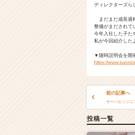
カ
ディレクターズら
ウ
ト
まだまだ成長過程
が
整備がまだされて
届
く
今年入社した子た
就
私が今回紹介した
活
サ
▼随時説明会を開
イ
https://www.passi
ト
チ
ア
キ
ャ
前の記事へ
リ
サーバエンジニ
ア
（C
h
投稿一覧
e
e
r