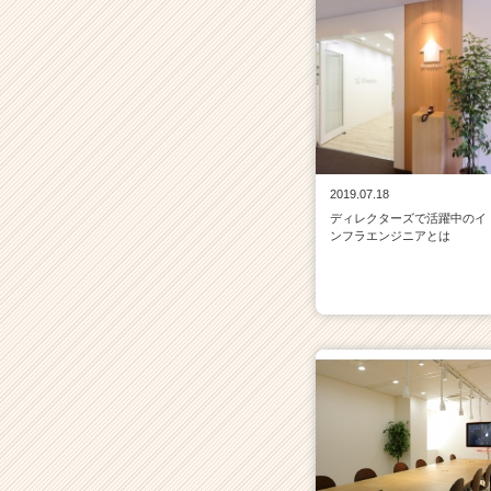
C
a
r
e
e
r）
2019.07.18
ディレクターズで活躍中のイ
ンフラエンジニアとは