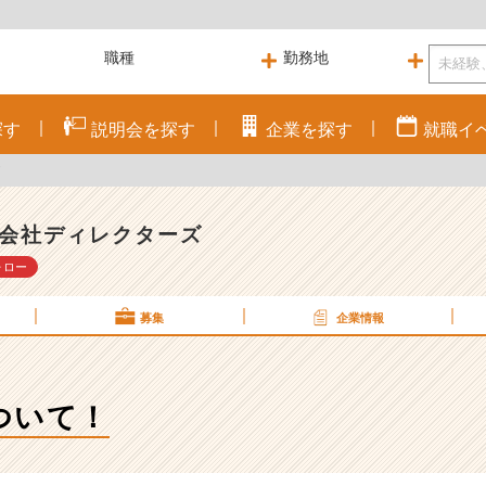
探す
説明会を
探す
企業を
探す
就職
イ
！
会社ディレクターズ
ォロー
募集
企業情報
ついて！