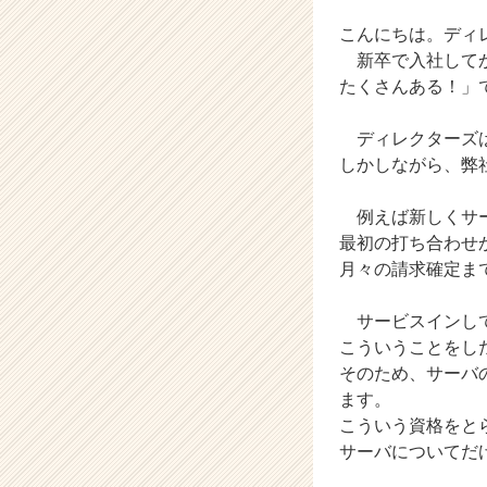
社
こんにちは。ディ
デ
ィ
新卒で入社してか
レ
たくさんある！」
ク
タ
ディレクターズは
ー
しかしながら、弊
ズ
の
例えば新しくサー
タ
イ
最初の打ち合わせ
ム
月々の請求確定ま
ラ
イ
サービスインして
ン】
こういうことをし
|
そのため、サーバ
ベ
ます。
ン
チ
こういう資格をと
ャ
サーバについてだ
ー・