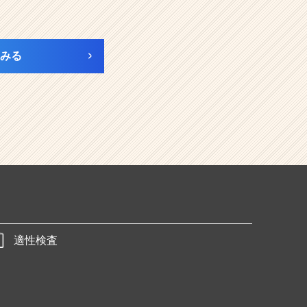
みる
適性検査