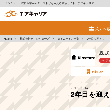
ベンチャー・成長企業からスカウトがもらえる就活サイト「チアキャリア」
2
年
求人を
目
を
HOME
＞
株式会社ディレクターズ
＞
タイムライン一覧
＞
2年目を迎えて
迎
え
て
株式
【株
＋ フ
式
会
社
企業TOP
デ
ィ
レ
2018.05.14
ク
2年目を迎
タ
ー
ズ