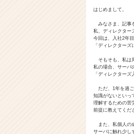
の
はじめまして。
タ
イ
ム
みなさま、記事を
ラ
私、ディレクター
イ
今回は、入社2年
ン】
「ディレクターズ
|
ベ
そもそも、私は周
ン
チ
私の場合、サーバ
ャ
「ディレクターズ
ー・
成
ただ、1年を過ご
長
知識がないといっ
企
理解するための苦
業
前提に教えてくだ
か
ら
ス
また、私個人の成
カ
サーバに触れ少し