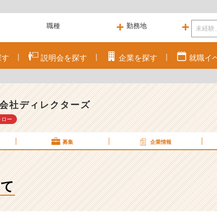
探す
説明会を
探す
企業を
探す
就職
イ
会社ディレクターズ
ォロー
募集
企業情報
えて