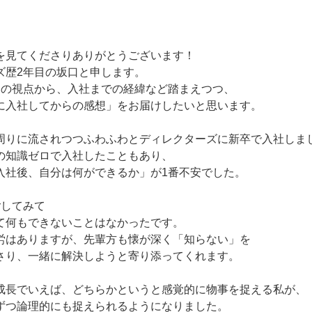
見てくださりありがとうございます！
ズ歴2年目の坂口と申します。
目の視点から、入社までの経緯など踏まえつつ、
に入社してからの感想」をお届けしたいと思います。
りに流されつつふわふわとディレクターズに新卒で入社しま
の知識ゼロで入社したこともあり、
入社後、自分は何ができるか」が1番不安でした。
してみて
て何もできないことはなかったです。
労はありますが、先輩方も懐が深く「知らない」を
さり、一緒に解決しようと寄り添ってくれます。
長でいえば、どちらかというと感覚的に物事を捉える私が、
ずつ論理的にも捉えられるようになりました。