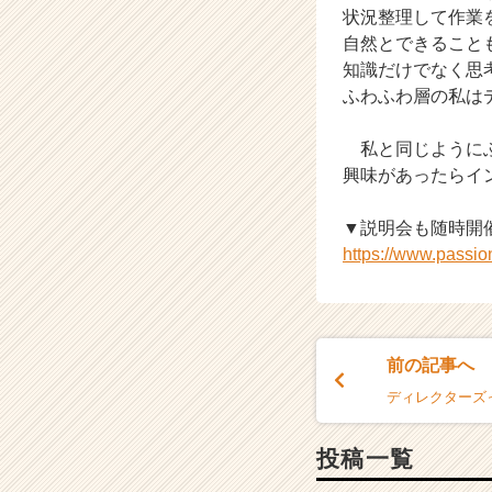
ウ
状況整理して作業
ト
自然とできること
が
知識だけでなく思
届
ふわふわ層の私は
く
就
活
私と同じようにふ
サ
興味があったらイ
イ
ト
▼説明会も随時開
チ
https://www.passi
ア
キ
ャ
リ
ア
前の記事へ
（C
h
ディレクターズ
e
e
投稿一覧
r
C