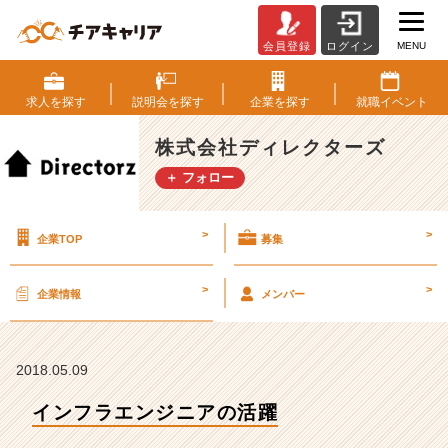
MENU
会員登録
ログイン
イ
ン
フ
求人を
探す
説明会を
探す
企業を
探す
就職
イベント
ラ
エ
株式会社ディレクターズ
ン
＋ フォロー
ジ
ニ
ア
>
>
企業TOP
募集
の
活
躍
>
>
企業情報
メンバー
【株
式
会
社
2018.05.09
デ
インフラエンジニアの活躍
ィ
レ