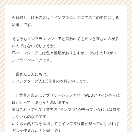
ク
タ
ー
今日取り上げる内容は「インフラエンジニアの世の中における
ズ
活躍」です。
の
タ
イ
そもそもインフラエンジニアと言われてもピンと来ない方が多
ム
いのではないでしょうか。
ラ
ITのエンジニアには色々種類がありますが、その中の1つがイ
イ
ンフラエンジニアです。
ン】
|
皆さんこんにちは。
ベ
ディレクターズ入社3年目の木村と申します。
ン
チ
ャ
IT業界と言えばアプリケーション開発、WEBデザイン等々に
ー・
目が行ってしまうかと思いますが、
成
実はこれらすべてIT業界の "インフラ" が整っていなければ成立
長
しないものなのです。
企
いくら天然ガスを採掘してもインフラ設備が整っていなければ
業
ガスを使えないのと同じです。
か