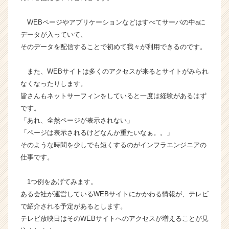
ら
ス
WEBページやアプリケーションなどはすべてサーバの中aに
カ
データが入っていて、
ウ
そのデータを配信することで初めて我々が利用できるのです。
ト
が
また、WEBサイトは多くのアクセスが来るとサイトがみられ
届
なくなったりします。
く
就
皆さんもネットサーフィンをしていると一度は経験があるはず
活
です。
サ
「あれ、全然ページが表示されない」
イ
「ページは表示されるけどなんか重たいなぁ。。」
ト
そのような時間を少しでも短くするのがインフラエンジニアの
チ
仕事です。
ア
キ
ャ
1つ例をあげてみます。
リ
ある会社が運営しているWEBサイトにかかわる情報が、テレビ
ア
で紹介される予定があるとします。
（C
テレビ放映日はそのWEBサイトへのアクセスが増えることが見
h