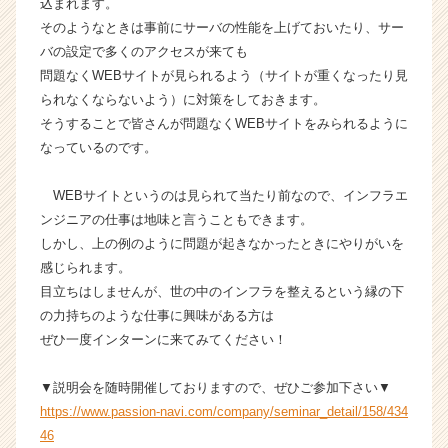
込まれます。
e
そのようなときは事前にサーバの性能を上げておいたり、サー
e
バの設定で多くのアクセスが来ても
r
C
問題なくWEBサイトが見られるよう（サイトが重くなったり見
a
られなくならないよう）に対策をしておきます。
r
そうすることで皆さんが問題なくWEBサイトをみられるように
e
なっているのです。
e
r）
WEBサイトというのは見られて当たり前なので、インフラエ
ンジニアの仕事は地味と言うこともできます。
しかし、上の例のように問題が起きなかったときにやりがいを
感じられます。
目立ちはしませんが、世の中のインフラを整えるという縁の下
の力持ちのような仕事に興味がある方は
ぜひ一度インターンに来てみてください！
▼説明会を随時開催しておりますので、ぜひご参加下さい▼
https://www.passion-navi.com/company/seminar_detail/158/434
46