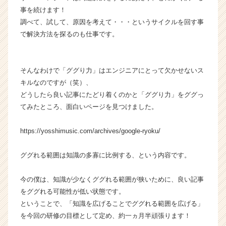
ト
事を続けます！
が
調べて、試して、原因を考えて・・・というサイクルを回す事
届
で解決方法を探るのも仕事です。
く
就
活
そんなわけで「ググり力」はエンジニアにとって欠かせないス
サ
キルなのですが（笑）、
イ
ト
どうしたら良い記事にたどり着くのかと「ググり力」をググっ
チ
てみたところ、面白いページを見つけました。
ア
キ
https://yosshimusic.com/archives/google-ryoku/
ャ
リ
ググれる範囲は知識の多寡に比例する、という内容です。
ア
（C
h
今の僕は、知識が少なくググれる範囲が狭いために、良い記事
e
をググれる可能性が低い状態です。
e
ということで、「知識を広げることでググれる範囲を広げる」
r
を今回の研修の目標として定め、約一ヵ月半頑張ります！
C