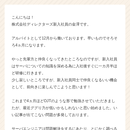
の
タ
イ
こんにちは！
ム
株式会社ディレクターズ新入社員の金澤です。
ラ
イ
ン】
アルバイトとして12月から働いております。早いものでそろそ
|
ろ4ヵ月になります。
ベ
ン
やっと先輩方と仲良くなってきたところなのですが、新入社員
チ
はサーバについての知識を深める為に入社後すぐに一カ月半ほ
ャ
ど研修に行きます。
ー・
少し寂しいところですが、新入社員同士で仲良くなるいい機会
成
長
として、前向きに楽しんでこようと思います！
企
業
これまで4ヵ月ほどOJTのような形で勉強させていただきまし
か
たが、最近ググり力が低いかもしれないと思い始めました。い
ら
い記事が出てこない問題が多発しております。
ス
カ
サーバエンジニアは問題解決をするにあたり、とにかく調べる
ウ