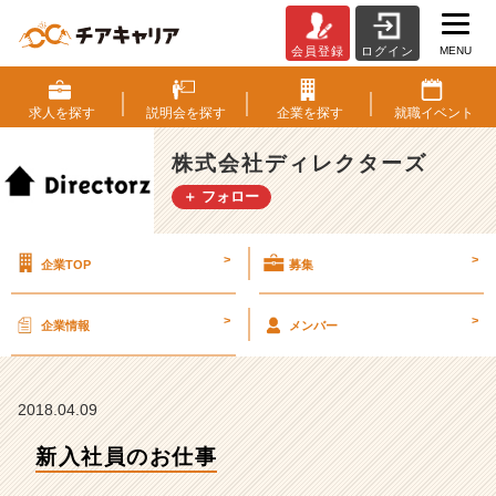
MENU
会員登録
ログイン
新
入
社
求人を
探す
説明会を
探す
企業を
探す
就職
イベント
員
の
株式会社ディレクターズ
お
＋ フォロー
仕
事
【株
>
>
企業TOP
募集
式
会
社
>
>
企業情報
メンバー
デ
ィ
レ
ク
2018.04.09
タ
新入社員のお仕事
ー
ズ