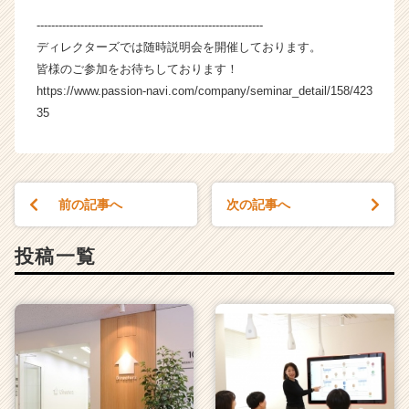
a
--------------------------------------------------------------
r
ディレクターズでは随時説明会を開催しております。
e
e
皆様のご参加をお待ちしております！
r）
https://www.passion-navi.com/company/seminar_detail/158/423
35
前の記事へ
次の記事へ
投稿一覧