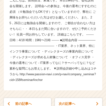
こんにちは。採用担当、東城です。 本日19時から、会社説明
の
会を開催します。 説明会への参加は、今後の選考にすすむのに
タ
必須 （※勉強会でもOKです）となっていますので、弊社に ご
イ
興味をお持ちいただいた方はぜひお越しください。 また、2
ム
5，26日には勉強会を開催しますので、 ご都合が合わない方は
ラ
そちらに・・ 本日もまだ間に合いますので、ぜひご予約くださ
イ
ン】
い！ 社員一同お待ちしています。 詳細はこちらです。 --------
|
日時：4/18 時間：19時〜21時 -------- ■説明会内容 ────────
ベ
───────────────────── ・IT業界、ネット業界、特に
ン
インフラ事業について ・ディレクターズの事業内容について
チ
・ディレクターズが求める人材像について ・オフィス見学 ・
ャ
今後の選考について - IT業界ってなに？サーバってなに？など
ー・
素朴な疑問にもお答えします。 ▼説明会詳細や申し込みはコチ
成
長
ラから http://www.passion-navi.com/p-navi/company_seminar?
企
cid=158#seminarAnchor
業
か
ら
ス
前の記事へ
次の記事へ
カ