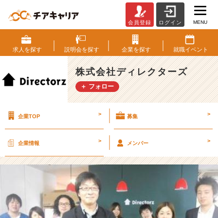
MENU
会員登録
ログイン
■
□
■
求人を
探す
説明会を
探す
企業を
探す
就職
イベント
本
日
株式会社ディレクターズ
説
＋ フォロー
明
会、
ま
>
>
企業TOP
募集
だ
間
に
>
>
企業情報
メンバー
合
い
ま
す！
【株
式
会