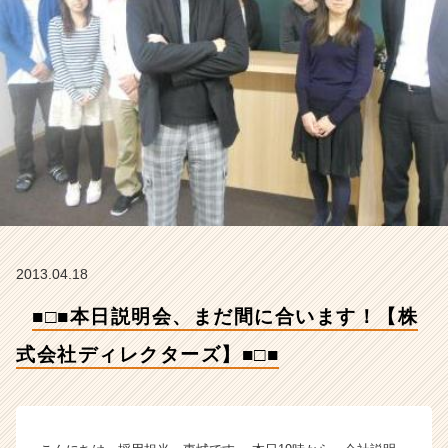
社
デ
ィ
レ
ク
タ
ー
ズ】
■
□
■
【株
式
2013.04.18
会
社
■□■本日説明会、まだ間に合います！【株
デ
ィ
式会社ディレクターズ】■□■
レ
ク
タ
ー
ズ