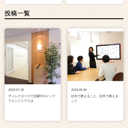
ウ
ト
投稿一覧
が
届
く
就
活
サ
イ
ト
チ
ア
キ
ャ
リ
2019.07.18
2019.05.09
ア
ディレクターズで活躍中のインフ
社内で教えること、社外で教える
（C
ラエンジニアとは
こと
h
e
e
r