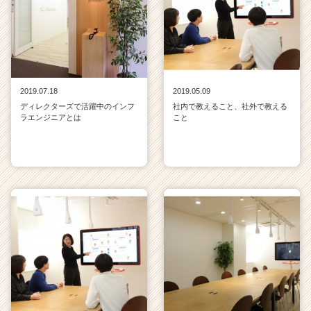
e
r
C
a
r
e
2019.07.18
2019.05.09
e
ディレクターズで活躍中のインフ
社内で教えること、社外で教える
r）
ラエンジニアとは
こと