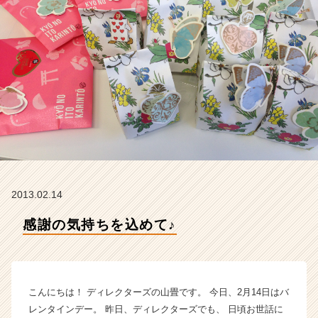
タ
ー
ズ
の
タ
イ
ム
ラ
イ
ン】
|
ベ
ン
2013.02.14
チ
ャ
感謝の気持ちを込めて♪
ー・
成
長
企
業
こんにちは！ ディレクターズの山畳です。 今日、2月14日はバ
か
レンタインデー。 昨日、ディレクターズでも、 日頃お世話に
ら