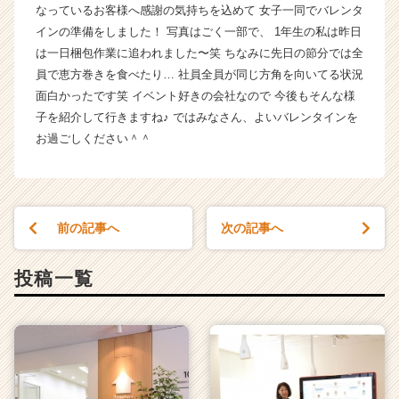
なっているお客様へ感謝の気持ちを込めて 女子一同でバレンタ
ス
インの準備をしました！ 写真はごく一部で、 1年生の私は昨日
カ
は一日梱包作業に追われました〜笑 ちなみに先日の節分では全
ウ
ト
員で恵方巻きを食べたり… 社員全員が同じ方角を向いてる状況
が
面白かったです笑 イベント好きの会社なので 今後もそんな様
届
子を紹介して行きますね♪ ではみなさん、よいバレンタインを
く
お過ごしください＾＾
就
活
サ
イ
ト
前の記事へ
次の記事へ
チ
ア
投稿一覧
キ
ャ
リ
ア
（C
h
e