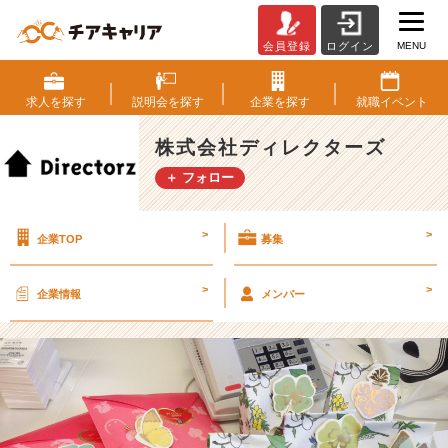
MENU
会員登録
ログイン
感
謝
の
求人を
探す
説明会を
探す
企業を
探す
就職
イベント
気
持
株式会社ディレクターズ
ち
＋ フォロー
を
込
め
>
>
企業TOP
募集
て
♪
【株
>
>
企業情報
メンバー
式
会
社
デ
ィ
レ
ク