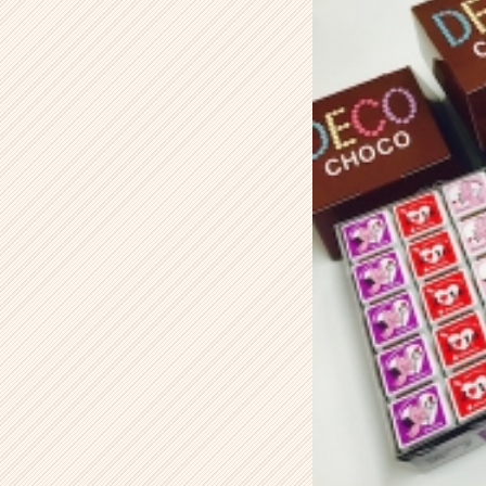
会
社
デ
ィ
レ
ク
タ
ー
ズ
の
タ
イ
ム
ラ
イ
ン】
|
ベ
ン
チ
ャ