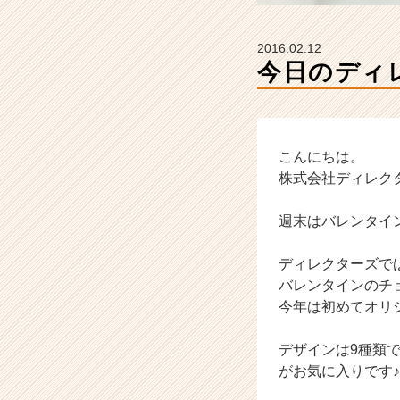
ー・
成
長
2016.02.12
企
今日のディ
業
か
ら
ス
カ
こんにちは。
ウ
株式会社ディレク
ト
が
週末はバレンタイ
届
く
ディレクターズで
就
バレンタインのチ
活
サ
今年は初めてオリ
イ
ト
デザインは9種類
チ
がお気に入りです
ア
キ