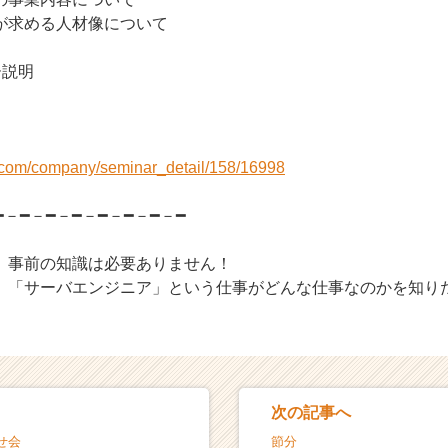
が求める人材像について
ー説明
i.com/company/seminar_detail/158/16998
━－━－━－━－━－━－━－━
。事前の知識は必要ありません！
、「サーバエンジニア」という仕事がどんな仕事なのかを知り
次の記事へ
せ会
節分