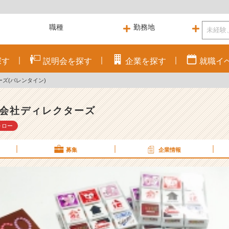
探す
説明会を
探す
企業を
探す
就職
イ
ズ(バレンタイン)
会社ディレクターズ
ォロー
募集
企業情報