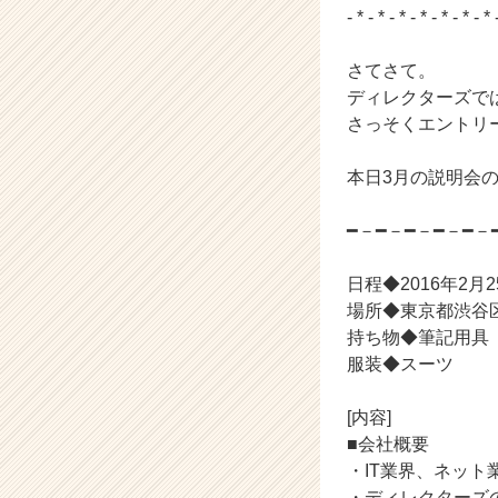
- * - * - * - * - * - * - * 
ャ
リ
ア
さてさて。
（C
ディレクターズで
h
さっそくエントリ
e
e
本日3月の説明会
r
C
━－━－━－━－━－
a
r
e
日程◆2016年2月25
e
場所◆東京都渋谷区渋
r）
持ち物◆筆記用具
服装◆スーツ
[内容]
■会社概要
・IT業界、ネッ
・ディレクターズ