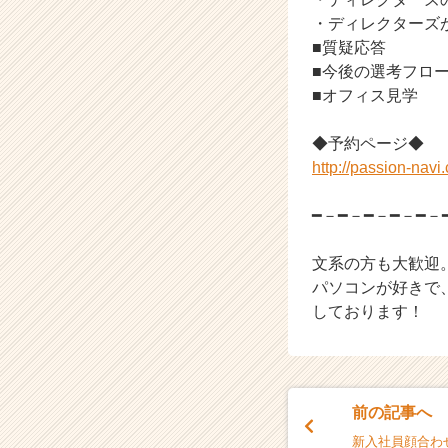
・ディレクターズ
■質疑応答
■今後の選考フロ
■オフィス見学
◆予約ページ◆
http://passion-nav
━－━－━－━－━－
文系の方も大歓迎
パソコンが好きで
しております！
前の記事へ
新入社員顔合わ