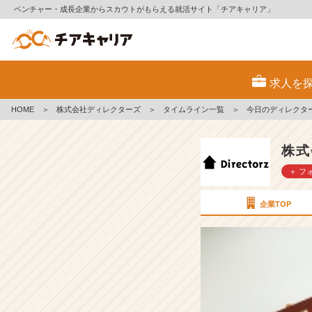
ベンチャー・成長企業からスカウトがもらえる就活サイト「チアキャリア」
今
日
求人を
の
デ
HOME
＞
株式会社ディレクターズ
＞
タイムライン一覧
＞
今日のディレクター
ィ
レ
ク
株式
タ
＋ フ
ー
ズ
(バ
企業TOP
レ
ン
タ
イ
ン)
【株
式