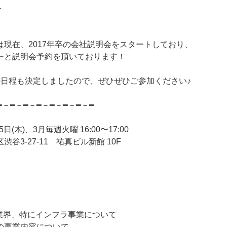
-
は現在、2017年卒の会社説明会をスタートしており、
ーと説明会予約を頂いております！
の日程も決定しましたので、ぜひぜひご参加ください♪
━－━－━－━－━－━－━－━
日(木)、3月毎週火曜 16:00〜17:00
谷3-27-11 祐真ビル新館 10F
ト業界、特にインフラ事業について
の事業内容について