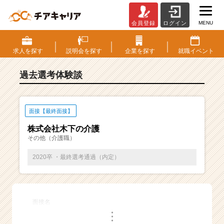
MENU
会員登録
ログイン
E
S・
選
求人を
探す
説明会を
探す
企業を
探す
就職
イベント
考
体
過去選考体験談
験
談
一
覧
面接【最終面接】
|
株式会社木下の介護
ベ
その他（介護職）
ン
チ
2020卒 ・最終選考通過（内定）
ャ
ー・
成
長
面接名
企
・
業
・
・