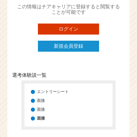
か
この情報はチアキャリアに登録すると閲覧する
ら
ことが可能です
ス
カ
ウ
ログイン
ト
が
新規会員登録
届
く
就
活
サ
選考体験談一覧
イ
ト
チ
エントリーシート
ア
面接
キ
面接
ャ
リ
面接
ア
（C
h