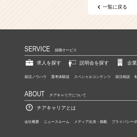
（C
一覧に戻る
h
e
e
r
C
a
r
SERVICE
就職サービス
e
e
求人を探す
説明会を探す
企業
r）
就活ノウハウ
選考体験談
スペシャルコンテンツ
就活相談
ABOUT
チアキャリアについて
チアキャリアとは
会社概要
ニュースルーム
メディア出演・掲載
プライバシー