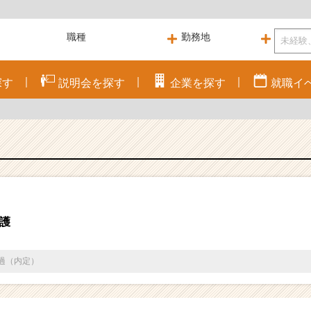
探す
説明会を
探す
企業を
探す
就職
イ
護
通過（内定）