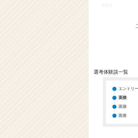
業
面接名
か
ら
ス
カ
ウ
ト
が
届
く
就
選考体験談一覧
活
サ
イ
エントリ
ト
面接
チ
面接
ア
キ
面接
ャ
リ
ア