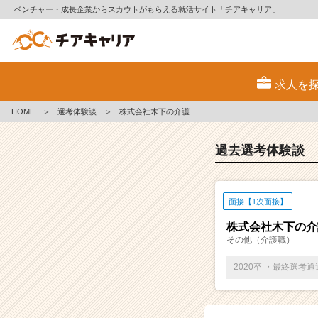
ベンチャー・成長企業からスカウトがもらえる就活サイト「チアキャリア」
E
S・
求人を
選
考
HOME
＞
選考体験談
＞
株式会社木下の介護
体
験
談
過去選考体験談
一
覧
|
面接【1次面接】
ベ
ン
株式会社木下の介
チ
その他（介護職）
ャ
ー・
2020卒 ・最終選考
成
長
企