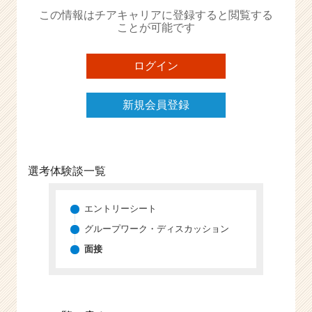
か
この情報はチアキャリアに登録すると閲覧する
ら
ことが可能です
ス
カ
ウ
ログイン
ト
が
新規会員登録
届
く
就
活
サ
選考体験談一覧
イ
ト
チ
エントリーシート
ア
グループワーク・ディスカッション
キ
面接
ャ
リ
ア
（C
h