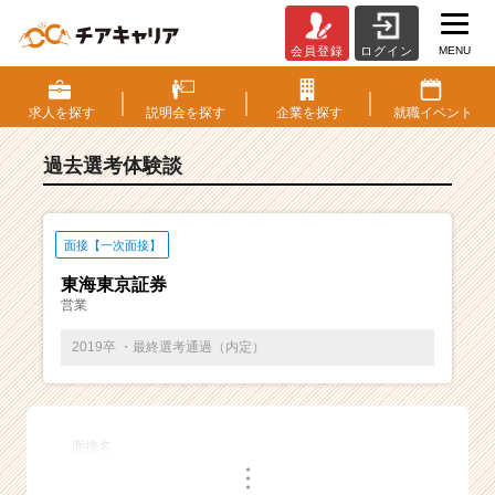
MENU
会員登録
ログイン
E
S・
選
求人を
探す
説明会を
探す
企業を
探す
就職
イベント
考
体
過去選考体験談
験
談
一
覧
面接【一次面接】
|
東海東京証券
ベ
営業
ン
チ
2019卒 ・最終選考通過（内定）
ャ
ー・
成
長
面接名
企
・
業
・
・