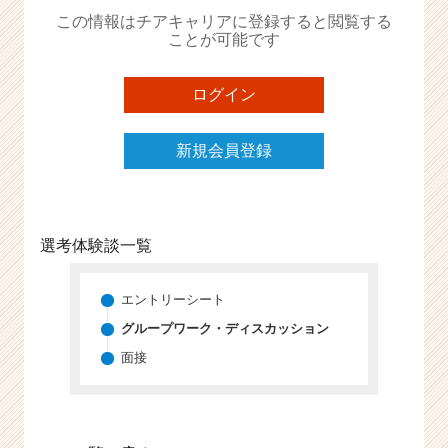
か
この情報はチアキャリアに登録すると閲覧する
ら
ことが可能です
ス
カ
ウ
ログイン
ト
が
新規会員登録
届
く
就
活
サ
選考体験談一覧
イ
ト
チ
エントリーシート
ア
グループワーク・ディスカッション
キ
面接
ャ
リ
ア
（C
h