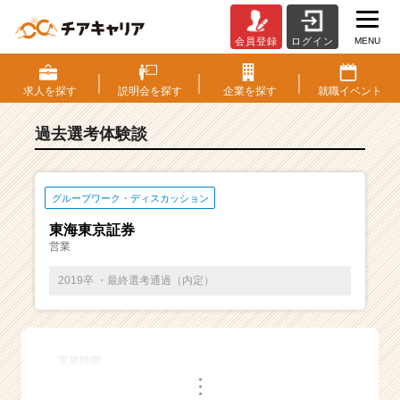
MENU
会員登録
ログイン
E
S・
選
求人を
探す
説明会を
探す
企業を
探す
就職
イベント
考
体
過去選考体験談
験
談
一
覧
グループワーク・ディスカッション
|
東海東京証券
ベ
営業
ン
チ
2019卒 ・最終選考通過（内定）
ャ
ー・
成
長
実施時期
企
・
業
・
・