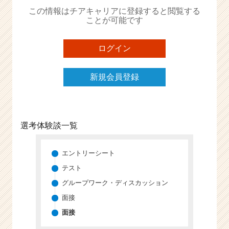
か
この情報はチアキャリアに登録すると閲覧する
ら
ことが可能です
ス
カ
ウ
ログイン
ト
が
新規会員登録
届
く
就
活
サ
選考体験談一覧
イ
ト
チ
エントリーシート
ア
テスト
キ
グループワーク・ディスカッション
ャ
リ
面接
ア
面接
（C
h