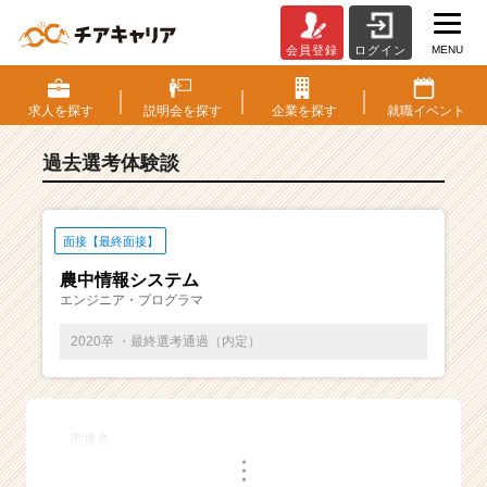
MENU
会員登録
ログイン
E
S・
選
求人を
探す
説明会を
探す
企業を
探す
就職
イベント
考
体
過去選考体験談
験
談
一
覧
面接【最終面接】
|
農中情報システム
ベ
エンジニア・プログラマ
ン
チ
2020卒 ・最終選考通過（内定）
ャ
ー・
成
長
面接名
企
・
業
・
・