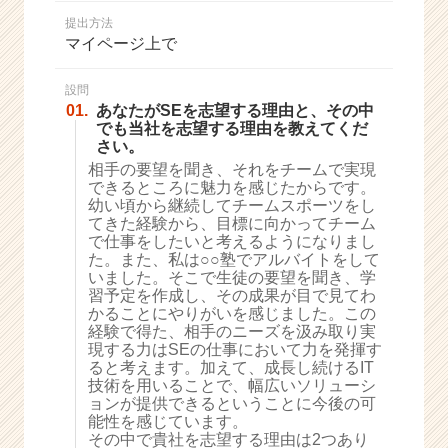
か
提出方法
ら
マイページ上で
ス
カ
ウ
設問
01.
あなたがSEを志望する理由と、その中
ト
でも当社を志望する理由を教えてくだ
が
さい。
届
相手の要望を聞き、それをチームで実現
く
できるところに魅力を感じたからです。
就
幼い頃から継続してチームスポーツをし
活
てきた経験から、目標に向かってチーム
サ
で仕事をしたいと考えるようになりまし
イ
た。また、私は○○塾でアルバイトをして
いました。そこで生徒の要望を聞き、学
ト
習予定を作成し、その成果が目で見てわ
チ
かることにやりがいを感じました。この
ア
経験で得た、相手のニーズを汲み取り実
キ
現する力はSEの仕事において力を発揮す
ャ
ると考えます。加えて、成長し続けるIT
リ
技術を用いることで、幅広いソリューシ
ョンが提供できるということに今後の可
ア
能性を感じています。
（C
その中で貴社を志望する理由は2つあり
h