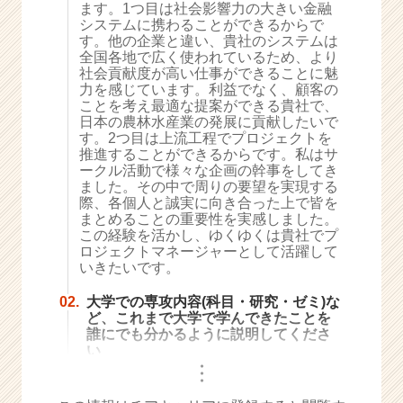
ます。1つ目は社会影響力の大きい金融
e
システムに携わることができるからで
e
す。他の企業と違い、貴社のシステムは
r
全国各地で広く使われているため、より
社会貢献度が高い仕事ができることに魅
C
力を感じています。利益でなく、顧客の
a
ことを考え最適な提案ができる貴社で、
r
日本の農林水産業の発展に貢献したいで
e
す。2つ目は上流工程でプロジェクトを
e
推進することができるからです。私はサ
r）
ークル活動で様々な企画の幹事をしてき
ました。その中で周りの要望を実現する
際、各個人と誠実に向き合った上で皆を
まとめることの重要性を実感しました。
この経験を活かし、ゆくゆくは貴社でプ
ロジェクトマネージャーとして活躍して
いきたいです。
02.
大学での専攻内容(科目・研究・ゼミ)な
ど、これまで大学で学んできたことを
誰にでも分かるように説明してくださ
い
・
・
・