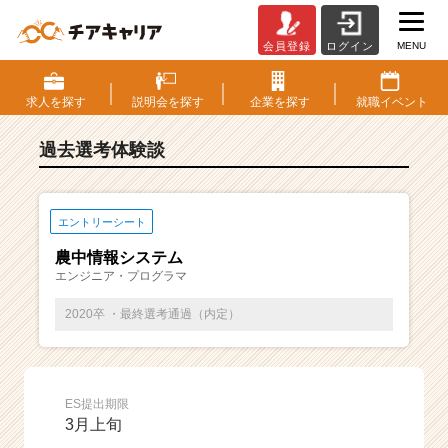
MENU
会員登録
ログイン
E
S・
選
求人を
探す
説明会を
探す
企業を
探す
就職
イベント
考
体
過去選考体験談
験
談
一
覧
エントリーシート
|
農中情報システム
ベ
エンジニア・プログラマ
ン
チ
2020卒 ・最終選考通過（内定）
ャ
ー・
成
長
ES提出期限
企
3月上旬
業