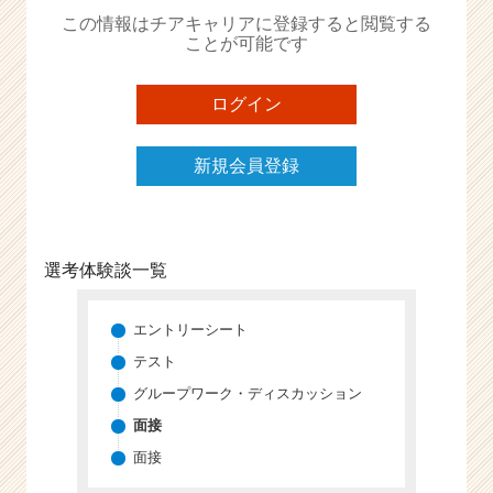
か
この情報はチアキャリアに登録すると閲覧する
ら
ことが可能です
ス
カ
ウ
ログイン
ト
が
新規会員登録
届
く
就
活
サ
選考体験談一覧
イ
ト
チ
エントリーシート
ア
テスト
キ
グループワーク・ディスカッション
ャ
リ
面接
ア
面接
（C
h