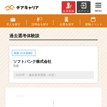
MENU
会員登録
ログイン
E
S・
選
求人を
探す
説明会を
探す
企業を
探す
就職
イベント
考
体
過去選考体験談
験
談
一
覧
面接【1次面接】
|
ソフトバンク株式会社
ベ
営業
ン
チ
2020卒 ・最終選考通過（内定）
ャ
ー・
成
長
面接名
企
・
業
・
・